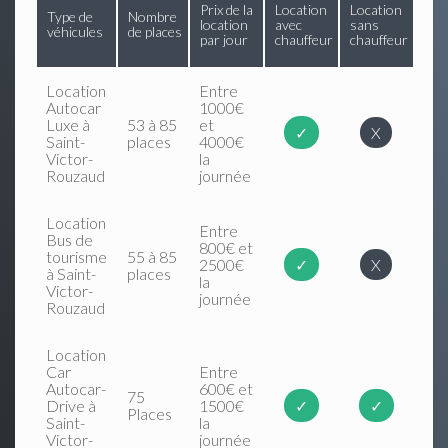
Prix de la
Location
Location
Type de
Nombre
location
avec
sans
véhicules
de places
par jour
chauffeur
chauffeur
Location
Entre
Autocar
1000€
Luxe à
53 à 85
et
✓
X
Saint-
places
4000€
Victor-
la
Rouzaud
journée
Location
Entre
Bus de
800€ et
tourisme
55 à 85
2500€
✓
X
à Saint-
places
la
Victor-
journée
Rouzaud
Location
Car
Entre
Autocar-
600€ et
75
Drive à
1500€
✓
✓
Places
Saint-
la
Victor-
journée