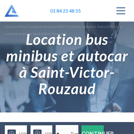
01 84 21 48 55
Autocar Drive
/
Location Autocar Midi-Pyrénées
/
Location Autocar Ariège
/
Location bus
Location Autocar Saint-Victor-Rouzaud
minibus et autocar
à Saint-Victor-
Rouzaud
CONTINUER