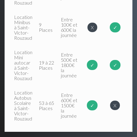
Rouzaud
Location
Entre
Minibus
9
100€ et
à Saint-
X
✓
Places
600€ la
Victor-
journée
Rouzaud
Location
Entre
Mini
500€ et
autocar
19 à 22
1800€
✓
✓
à Saint-
Places
la
Victor-
journée
Rouzaud
Location
Entre
Autobus
600€ et
Scolaire
53 à 65
1500€
✓
X
à Saint-
Places
la
Victor-
journée
Rouzaud