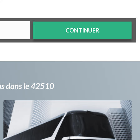
?
CONTINUER
bus dans le 42510