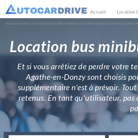
Accueil
Location 
Autocar Drive
/
Location Autocar Rhone Alpes
/
Location Autocar Loire
/
Location 
Location bus minib
Et si vous arrêtiez de perdre votre t
Agathe-en-Donzy sont choisis pou
supplémentaire n'est à prévoir. Tout
retenus. En tant qu'utilisateur, pas 
pa