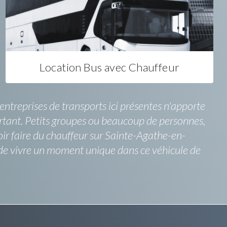
Location Bus avec Chauffeur
ntreprises de transports ici présentes n'apporte
ortant. Petits groupes ou beaucoup de personnes,
ir faire du chauffeur sur Sainte-Agathe-en-
 de vivre un moment unique dans ce véhicule de