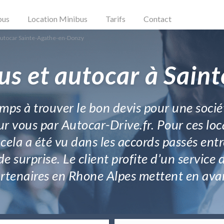
bus
Location Minibus
Tarifs
Contact
Autocar Sainte-Agathe-en-Donzy
us et autocar à Sai
emps à trouver le bon devis pour une socié
r vous par Autocar-Drive.fr. Pour ces loc
 cela a été vu dans les accords passés ent
de surprise. Le client profite d’un service
rtenaires en Rhone Alpes mettent en ava