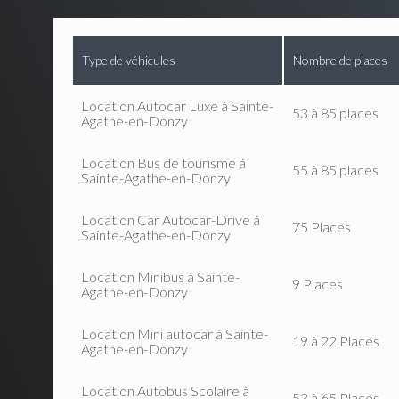
Type de véhicules
Nombre de places
Location Autocar Luxe à Sainte-
53 à 85 places
Agathe-en-Donzy
Location Bus de tourisme à
55 à 85 places
Sainte-Agathe-en-Donzy
Location Car Autocar-Drive à
75 Places
Sainte-Agathe-en-Donzy
Location Minibus à Sainte-
9 Places
Agathe-en-Donzy
Location Mini autocar à Sainte-
19 à 22 Places
Agathe-en-Donzy
Location Autobus Scolaire à
53 à 65 Places