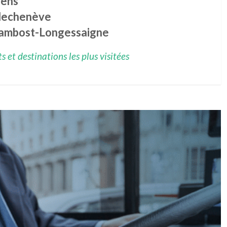
vens
llechenève
ambost-Longessaigne
 et destinations les plus visitées