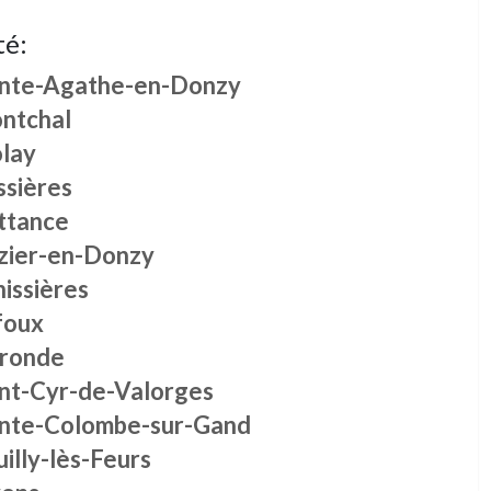
té:
inte-Agathe-en-Donzy
ntchal
olay
ssières
ttance
zier-en-Donzy
issières
foux
ronde
int-Cyr-de-Valorges
inte-Colombe-sur-Gand
illy-lès-Feurs