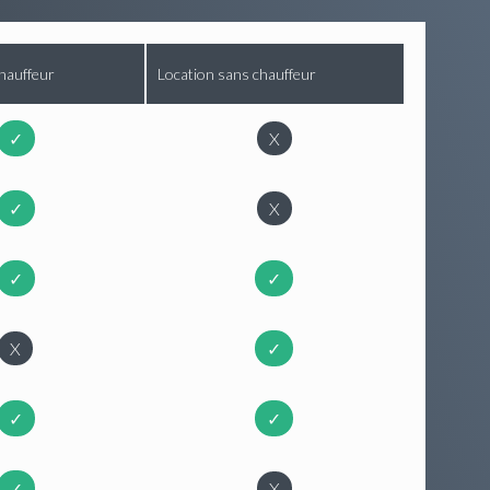
hauffeur
Location sans chauffeur
✓
X
✓
X
✓
✓
X
✓
✓
✓
✓
X