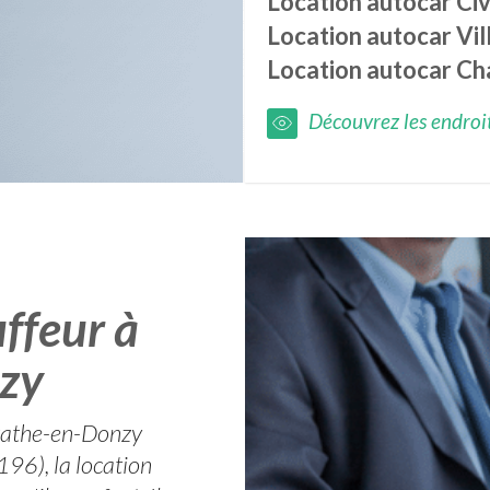
Location autocar
Ci
Location autocar
Vi
Location autocar
Ch
Découvrez les endroits
ffeur à
zy
Agathe-en-Donzy
196), la location