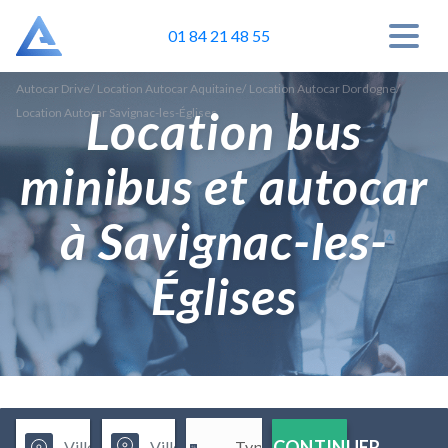
01 84 21 48 55
Autocar Drive
/
Location Autocar Aquitaine
/
Location Autocar Dordogne
/
Location bus
Location Autocar Savignac-les-Églises
minibus et autocar
à Savignac-les-
Églises
CONTINUER