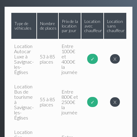
Prix de la
Location
Location
Type de
Nombre
location
avec
sans
véhicules
de places
par jour
chauffeur
chauffeur
Location
Entre
Autocar
1000€
Luxe à
53 à 85
et
✓
X
Savignac-
places
4000€
les-
la
Églises
journée
Location
Bus de
Entre
tourisme
800€ et
55 à 85
à
2500€
✓
X
places
Savignac-
la
les-
journée
Églises
Location