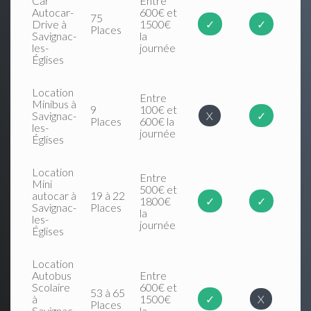
Car
Entre
Autocar-
600€ et
75
Drive à
1500€
✓
✓
Places
Savignac-
la
les-
journée
Églises
Location
Entre
Minibus à
9
100€ et
Savignac-
X
✓
Places
600€ la
les-
journée
Églises
Location
Entre
Mini
500€ et
autocar à
19 à 22
1800€
✓
✓
Savignac-
Places
la
les-
journée
Églises
Location
Autobus
Entre
Scolaire
600€ et
53 à 65
à
1500€
✓
X
Places
Savignac-
la