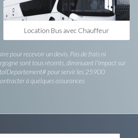
Location Bus avec Chauffeur
ire pour recevoir un devis. Pas de frais ni
rgogne sont tous récents, diminuant l'impact sur
PostalDepartement# pour servir les 25900
contracter à quelques assurances