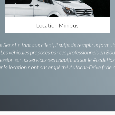
Location Minibus
ens.En tant que client, il suffit de remplir le formula
Les véhicules proposés par ces professionnels en Bou
fession sur les services des chauffeurs sur le #code
r la location n’ont pas empêché Autocar-Drive.fr de 