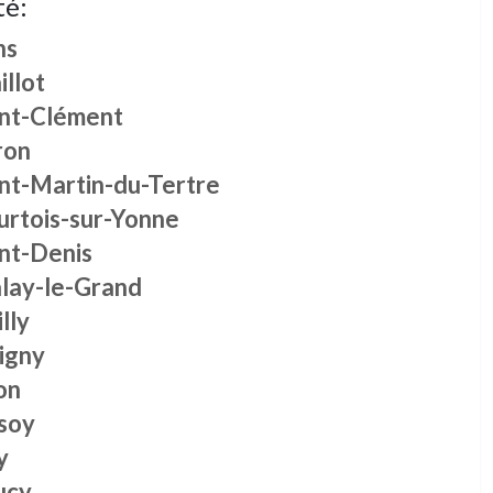
té:
ns
llot
int-Clément
ron
int-Martin-du-Tertre
urtois-sur-Yonne
int-Denis
lay-le-Grand
lly
igny
on
soy
y
ucy