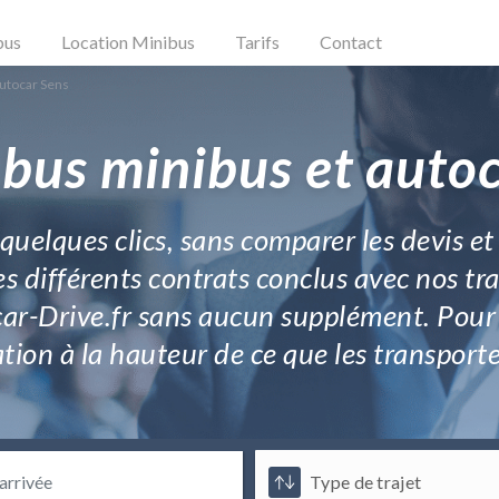
bus
Location Minibus
Tarifs
Contact
utocar Sens
 bus minibus et autoc
uelques clics, sans comparer les devis et
Les différents contrats conclus avec nos 
car-Drive.fr sans aucun supplément. Pour v
tation à la hauteur de ce que les transpo