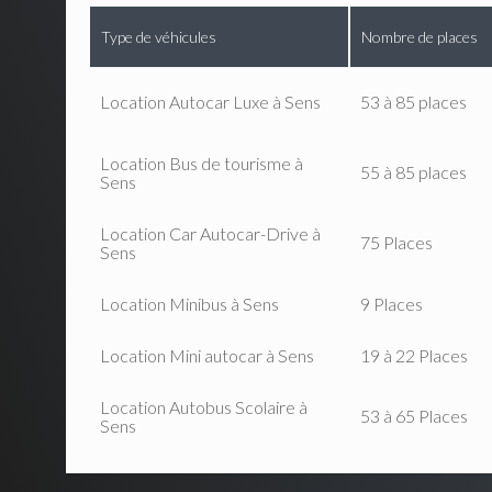
Type de véhicules
Nombre de places
Location Autocar Luxe à Sens
53 à 85 places
Location Bus de tourisme à
55 à 85 places
Sens
Location Car Autocar-Drive à
75 Places
Sens
Location Minibus à Sens
9 Places
Location Mini autocar à Sens
19 à 22 Places
Location Autobus Scolaire à
53 à 65 Places
Sens