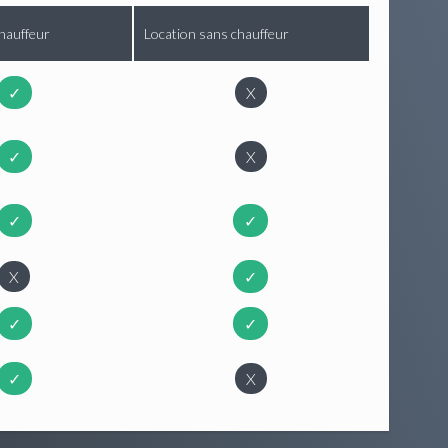
hauffeur
Location sans chauffeur
✓
X
✓
X
✓
✓
X
✓
✓
✓
✓
X