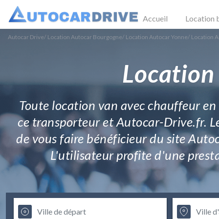
Accueil
Location 
Autocar Drive
/
Location Autocar Bourgogne
/
Location Autocar Yonne
/
Location A
Location
Toute location van avec chauffeur en q
ce transporteur et Autocar-Drive.fr. 
de vous faire bénéficieur du site Auto
L'utilisateur profite d'une pres