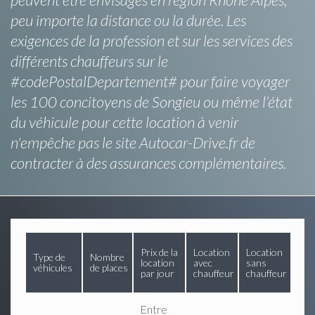
peu importe la distance ou la durée. Les
exigences de la profession et sur les services des
différents chauffeurs sur le
#codePostalDepartement# pour faire voyager
les 100 concitoyens de Songieu ou même l’état
du véhicule pour cette location à venir
n'empêche pas le site Autocar-Drive.fr de
contracter à des assurances complémentaires.
Prix de la
Location
Location
Type de
Nombre
location
avec
sans
véhicules
de places
par jour
chauffeur
chauffeur
Entre