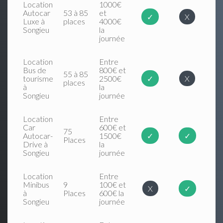
Location
1000€
Autocar
53 à 85
et
✓
X
Luxe à
places
4000€
Songieu
la
journée
Location
Entre
Bus de
800€ et
55 à 85
tourisme
2500€
✓
X
places
à
la
Songieu
journée
Location
Entre
Car
600€ et
75
Autocar-
1500€
✓
✓
Places
Drive à
la
Songieu
journée
Location
Entre
Minibus
9
100€ et
X
✓
à
Places
600€ la
Songieu
journée