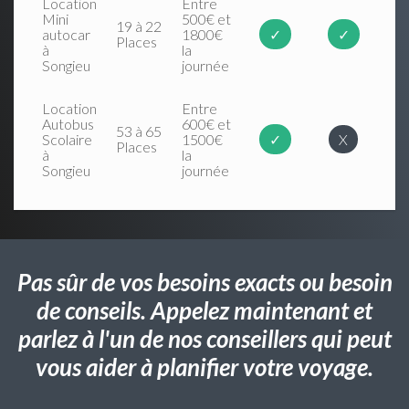
Location
Entre
Mini
500€ et
19 à 22
autocar
1800€
✓
✓
Places
à
la
Songieu
journée
Location
Entre
Autobus
600€ et
53 à 65
Scolaire
1500€
✓
X
Places
à
la
Songieu
journée
Pas sûr de vos besoins exacts ou besoin
de conseils. Appelez maintenant et
parlez à l'un de nos conseillers qui peut
vous aider à planifier votre voyage.