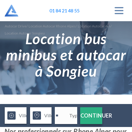
01 84 21 48 55
Autocar Drive
/
Location Autocar Rhone Alpes
/
Location Autocar Ain
/
Location bus
Location Autocar Songieu
minibus et autocar
à Songieu
CONTINUER
Nos professionnels sur Rhone Alpes pour