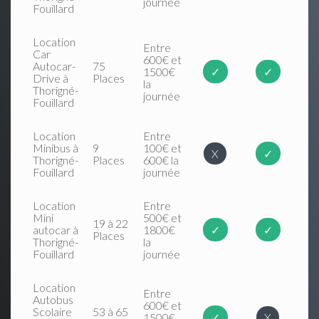
journée
Fouillard
Location
Entre
Car
600€ et
Autocar-
75
1500€
✓
✓
Drive à
Places
la
Thorigné-
journée
Fouillard
Location
Entre
Minibus à
9
100€ et
X
✓
Thorigné-
Places
600€ la
Fouillard
journée
Location
Entre
Mini
500€ et
19 à 22
autocar à
1800€
✓
✓
Places
Thorigné-
la
Fouillard
journée
Location
Entre
Autobus
600€ et
Scolaire
53 à 65
1500€
✓
X