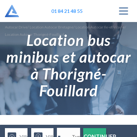
01 84 21 48 55
Autocar Drive
/
Location Autocar Bretagne
/
Location Autocar Ile-et-Vilaine
/
Location bus
Location Autocar Thorigné-Fouillard
minibus et autocar
à Thorigné-
Fouillard
CONTINUER