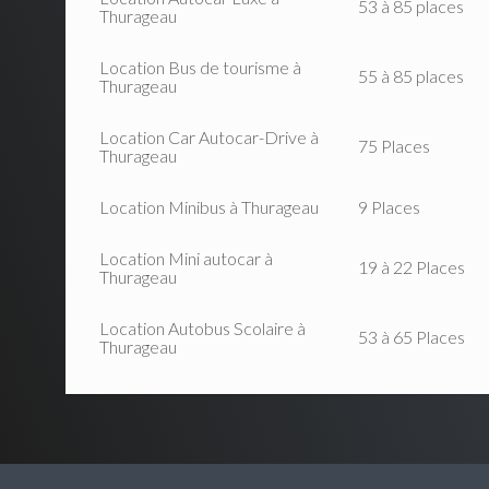
53 à 85 places
Thurageau
Location Bus de tourisme à
55 à 85 places
Thurageau
Location Car Autocar-Drive à
75 Places
Thurageau
Location Minibus à Thurageau
9 Places
Location Mini autocar à
19 à 22 Places
Thurageau
Location Autobus Scolaire à
53 à 65 Places
Thurageau