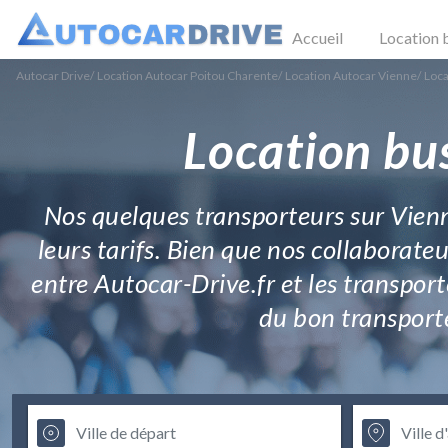
Accueil
Location 
Autocar Drive
/
Location Autocar Poitou Charente
/
Location Autocar Vienne
/
Loca
Location bu
Nos quelques transporteurs sur Vienn
leurs tarifs. Bien que nos collaborateu
entre Autocar-Drive.fr et les transpo
du bon transporte