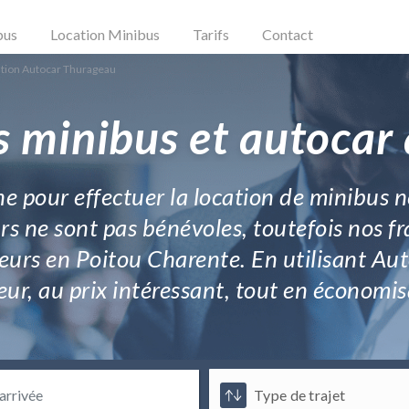
bus
Location Minibus
Tarifs
Contact
tion Autocar Thurageau
s minibus et autocar
e pour effectuer la location de minibus n
rs ne sont pas bénévoles, toutefois nos fr
rteurs en Poitou Charente. En utilisant A
ur, au prix intéressant, tout en économis