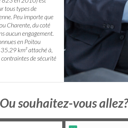
e 823 en 2010) est
ur tous types de
enne. Peu importe que
tou Charente, du coté
 sans aucun engagement.
connues en Poitou
e 35.29 km² attaché à,
 contraintes de sécurité
Ou souhaitez-vous allez