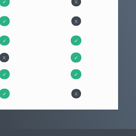
✓
X
✓
X
✓
✓
X
✓
✓
✓
✓
X