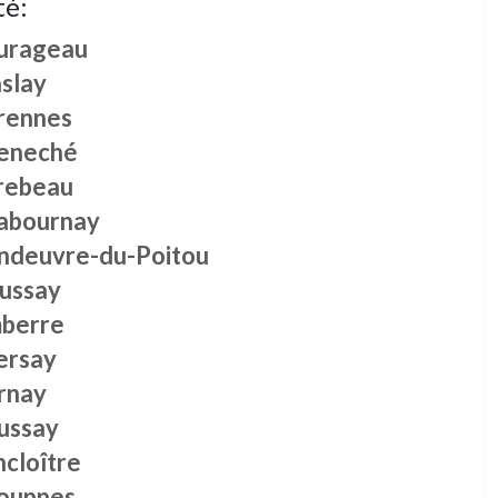
té:
urageau
aslay
rennes
eneché
rebeau
abournay
ndeuvre-du-Poitou
ussay
berre
ersay
rnay
ussay
ncloître
ouppes