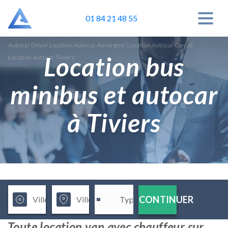
01 84 21 48 55
Autocar Drive
/
Location Autocar Auvergne
/
Location Autocar Cantal
/
Location bus
Location Autocar Tiviers
minibus et autocar
à Tiviers
CONTINUER
Toute location van avec chauffeur sur