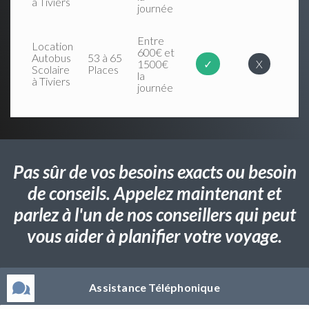
à Tiviers
journée
Entre
Location
600€ et
Autobus
53 à 65
1500€
✓
X
Scolaire
Places
la
à Tiviers
journée
Pas sûr de vos besoins exacts ou besoin
de conseils. Appelez maintenant et
parlez à l'un de nos conseillers qui peut
vous aider à planifier votre voyage.
Assistance Téléphonique