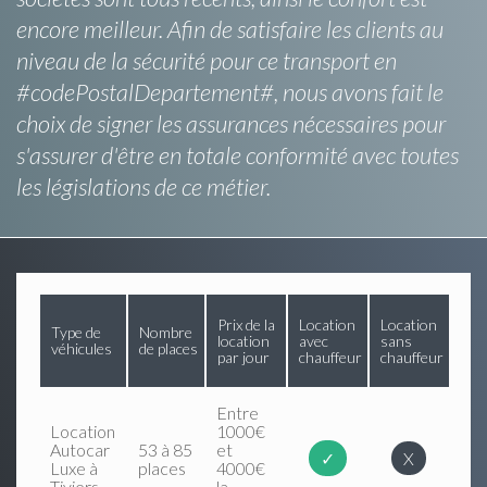
encore meilleur. Afin de satisfaire les clients au
niveau de la sécurité pour ce transport en
#codePostalDepartement#, nous avons fait le
choix de signer les assurances nécessaires pour
s'assurer d'être en totale conformité avec toutes
les législations de ce métier.
Prix de la
Location
Location
Type de
Nombre
location
avec
sans
véhicules
de places
par jour
chauffeur
chauffeur
Entre
Location
1000€
Autocar
53 à 85
et
✓
X
Luxe à
places
4000€
Tiviers
la