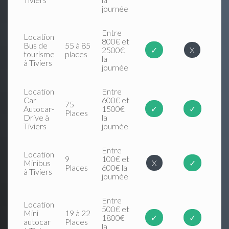
journée
Entre
Location
800€ et
Bus de
55 à 85
2500€
✓
X
tourisme
places
la
à Tiviers
journée
Location
Entre
Car
600€ et
75
Autocar-
1500€
✓
✓
Places
Drive à
la
Tiviers
journée
Entre
Location
9
100€ et
Minibus
X
✓
Places
600€ la
à Tiviers
journée
Entre
Location
500€ et
Mini
19 à 22
1800€
✓
✓
autocar
Places
la