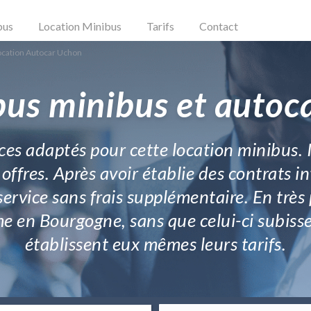
bus
Location Minibus
Tarifs
Contact
ocation Autocar Uchon
bus minibus et autoc
es adaptés pour cette location minibus. 
ffres. Après avoir établie des contrats i
vice sans frais supplémentaire. En très 
e en Bourgogne, sans que celui-ci subisse
établissent eux mêmes leurs tarifs.