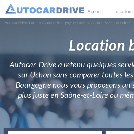
Accueil
Location 
Autocar Drive
/
Location Autocar Bourgogne
/
Location Autocar Saône-et-Loire
/
L
Location 
Autocar-Drive a retenu quelques servic
sur Uchon sans comparer toutes les o
Bourgogne nous vous proposons un ser
plus juste en Saône-et-Loire ou mêm