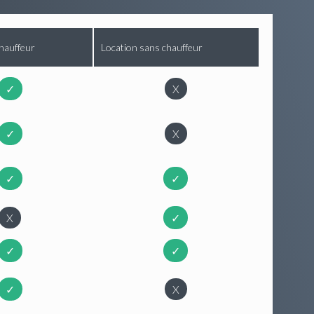
hauffeur
Location sans chauffeur
✓
X
✓
X
✓
✓
X
✓
✓
✓
✓
X