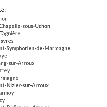
té:
hon
 Chapelle-sous-Uchon
 Tagnière
svres
int-Symphorien-de-Marmagne
oye
ang-sur-Arroux
ttey
rmagne
nt-Nizier-sur-Arroux
armoy
izy