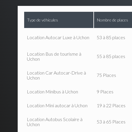
Type de véhicules
Nombre de places
Location Autocar Luxe à Uchon
53 à 85 places
Location Bus de tourisme à
55 à 85 places
Uchon
Location Car Autocar-Drive à
75 Places
Uchon
Location Minibus à Uchon
9 Places
Location Mini autocar à Uchon
19 à 22 Places
Location Autobus Scolaire à
53 à 65 Places
Uchon