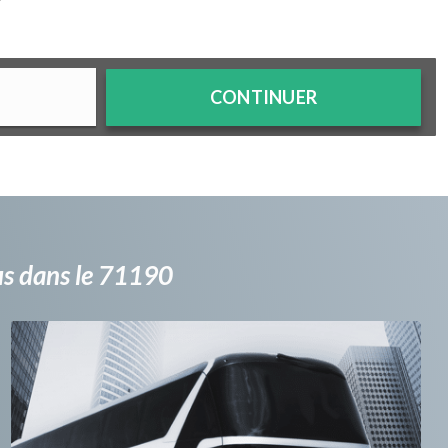
?
CONTINUER
bus dans le 71190