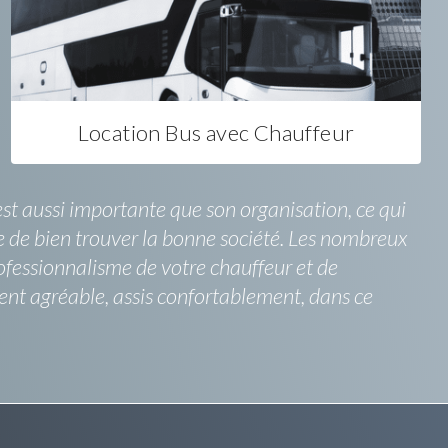
Location Bus avec Chauffeur
t aussi importante que son organisation, ce qui
ble de bien trouver la bonne société. Les nombreux
rofessionnalisme de votre chauffeur et de
nt agréable, assis confortablement, dans ce