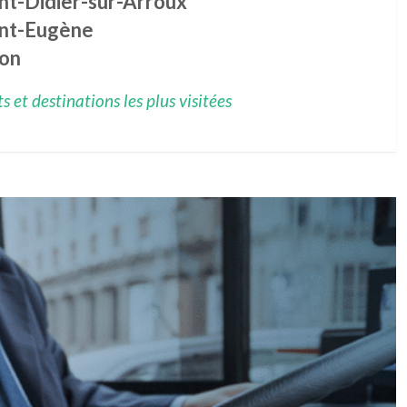
nt-Didier-sur-Arroux
int-Eugène
ion
 et destinations les plus visitées