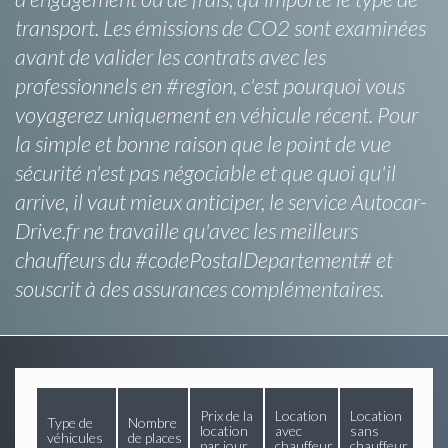
transport. Les émissions de CO2 sont examinées
avant de valider les contrats avec les
professionnels en #region, c'est pourquoi vous
voyagerez uniquement en véhicule récent. Pour
la simple et bonne raison que le point de vue
sécurité n'est pas négociable et que quoi qu'il
arrive, il vaut mieux anticiper, le service Autocar-
Drive.fr ne travaille qu'avec les meilleurs
chauffeurs du #codePostalDepartement# et
souscrit à des assurances complémentaires.
Prix de la
Location
Location
Type de
Nombre
location
avec
sans
véhicules
de places
par jour
chauffeur
chauffeur