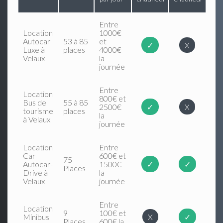
Entre
Location
1000€
Autocar
53 à 85
et
✓
X
Luxe à
places
4000€
Velaux
la
journée
Entre
Location
800€ et
Bus de
55 à 85
2500€
✓
X
tourisme
places
la
à Velaux
journée
Location
Entre
Car
600€ et
75
Autocar-
1500€
✓
✓
Places
Drive à
la
Velaux
journée
Entre
Location
9
100€ et
Minibus
X
✓
Places
600€ la