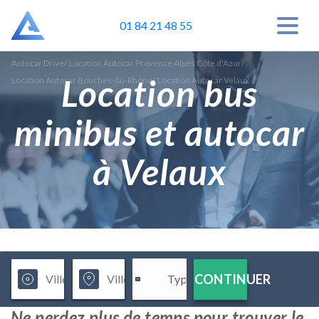
01 84 21 48 55
Autocar Drive
/
Location Autocar Provence Alpes Côte d'Azur
/
Location bus
Location Autocar Bouches-du-Rhône
/
Location Autocar Velaux
minibus et autocar
à Velaux
CONTINUER
Ne perdez plus de temps pour trouver le