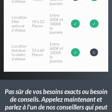
à Velaux
journée
Entre
Location
500€ et
Mini
19 à 22
1800€
✓
✓
autocar
Places
la
à Velaux
journée
Entre
Location
600€ et
Autobus
53 à 65
1500€
✓
X
Scolaire
Places
la
à Velaux
journée
Pas sûr de vos besoins exacts ou besoin
de conseils. Appelez maintenant et
parlez à l'un de nos conseillers qui peut