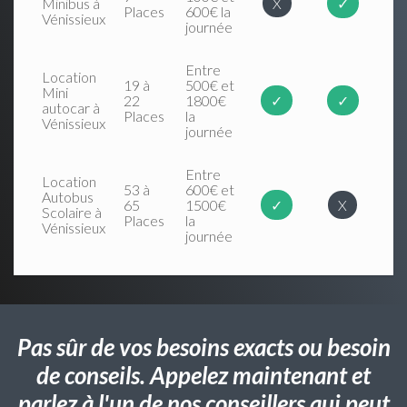
Minibus à
X
✓
Places
600€ la
Vénissieux
journée
Entre
Location
19 à
500€ et
Mini
22
1800€
✓
✓
autocar à
Places
la
Vénissieux
journée
Entre
Location
53 à
600€ et
Autobus
65
1500€
✓
X
Scolaire à
Places
la
Vénissieux
journée
Pas sûr de vos besoins exacts ou besoin
de conseils. Appelez maintenant et
parlez à l'un de nos conseillers qui peut