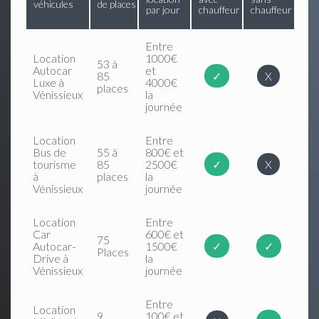
véhicules
de places
par jour
chauffeur
chauffeur
Entre
Location
1000€
53 à
Autocar
et
85
✓
X
Luxe à
4000€
places
Vénissieux
la
journée
Location
Entre
Bus de
55 à
800€ et
tourisme
85
2500€
✓
X
à
places
la
Vénissieux
journée
Location
Entre
Car
600€ et
75
Autocar-
1500€
✓
✓
Places
Drive à
la
Vénissieux
journée
Entre
Location
9
100€ et