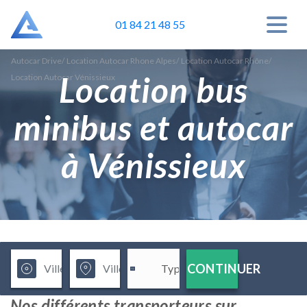
01 84 21 48 55
Autocar Drive
/
Location Autocar Rhone Alpes
/
Location Autocar Rhône
/
Location bus
Location Autocar Vénissieux
minibus et autocar
à Vénissieux
CONTINUER
Nos différents transporteurs sur