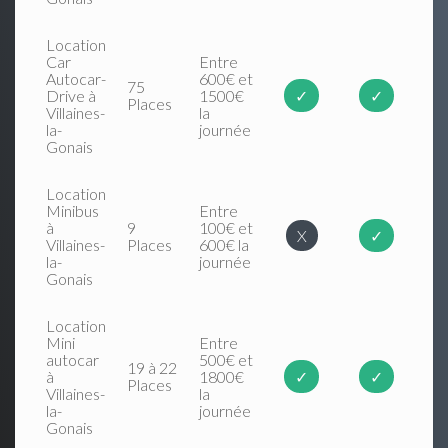
Location
Car
Entre
Autocar-
600€ et
75
Drive à
1500€
✓
✓
Places
Villaines-
la
la-
journée
Gonais
Location
Minibus
Entre
à
9
100€ et
X
✓
Villaines-
Places
600€ la
la-
journée
Gonais
Location
Mini
Entre
autocar
500€ et
19 à 22
à
1800€
✓
✓
Places
Villaines-
la
la-
journée
Gonais