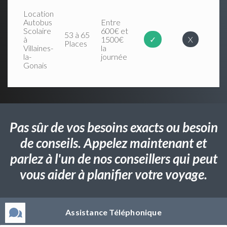
Location
Autobus
Entre
Scolaire
600€ et
53 à 65
à
1500€
✓
X
Places
Villaines-
la
la-
journée
Gonais
Pas sûr de vos besoins exacts ou besoin
de conseils. Appelez maintenant et
parlez à l'un de nos conseillers qui peut
vous aider à planifier votre voyage.
Assistance Téléphonique