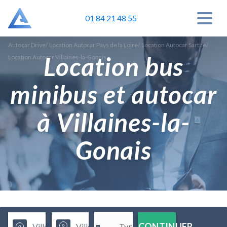
01 84 21 48 55
Autocar Drive
/
Location Autocar Pays de la Loire
/
Location Autocar Sarthe
/
Location bus
Location Autocar Villaines-la-Gonais
minibus et autocar
à Villaines-la-
Gonais
CONTINUER