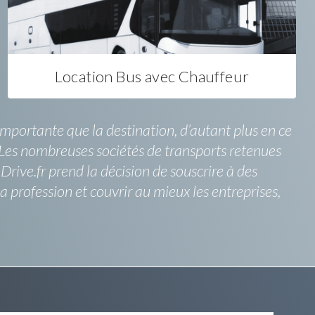
Location Bus avec Chauffeur
importante que la destination, d’autant plus en ce
. Les nombreuses sociétés de transports retenues
rive.fr prend la décision de souscrire à des
profession et couvrir au mieux les entreprises,