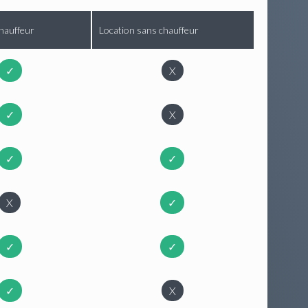
hauffeur
Location sans chauffeur
✓
X
✓
X
✓
✓
X
✓
✓
✓
✓
X