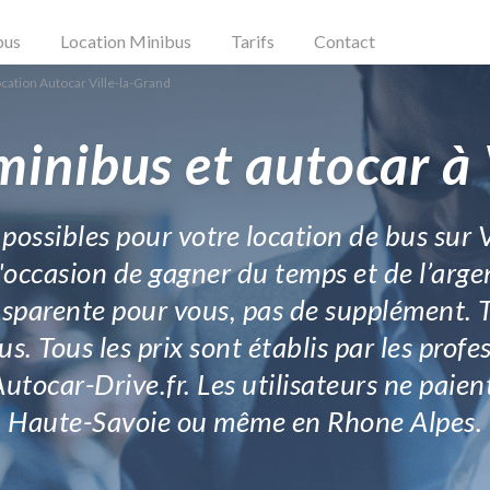
bus
Location Minibus
Tarifs
Contact
cation Autocar Ville-la-Grand
minibus et autocar à 
 possibles pour votre location de bus sur 
'occasion de gagner du temps et de l’arg
nsparente pour vous, pas de supplément. To
 Tous les prix sont établis par les profes
Autocar-Drive.fr. Les utilisateurs ne paien
Haute-Savoie ou même en Rhone Alpes.