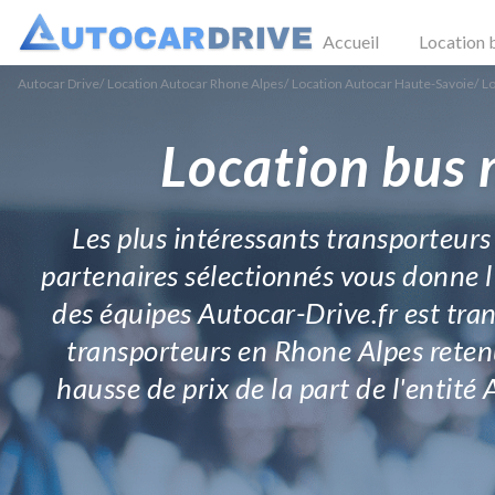
Accueil
Location 
Autocar Drive
/
Location Autocar Rhone Alpes
/
Location Autocar Haute-Savoie
/
Lo
Location bus 
Les plus intéressants transporteurs
partenaires sélectionnés vous donne l
des équipes Autocar-Drive.fr est tra
transporteurs en Rhone Alpes retenus.
hausse de prix de la part de l'entité 