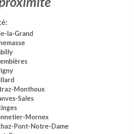
 proximité
té:
le-la-Grand
nemasse
billy
rembières
vigny
llard
traz-Monthoux
anves-Sales
cinges
nnetier-Mornex
thaz-Pont-Notre-Dame