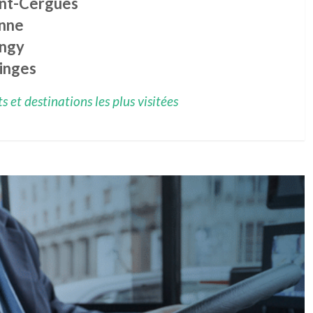
int-Cergues
nne
ngy
linges
 et destinations les plus visitées