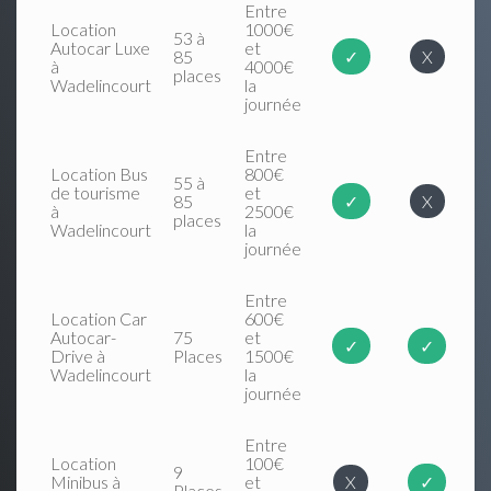
Entre
Location
1000€
53 à
Autocar Luxe
et
85
✓
X
à
4000€
places
Wadelincourt
la
journée
Entre
Location Bus
800€
55 à
de tourisme
et
85
✓
X
à
2500€
places
Wadelincourt
la
journée
Entre
Location Car
600€
Autocar-
75
et
✓
✓
Drive à
Places
1500€
Wadelincourt
la
journée
Entre
Location
100€
9
Minibus à
et
X
✓
Places