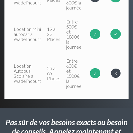
Wadelincourt
600€ la
journée
Entre
500€
Location Mini
19 à
et
autocar à
22
✓
✓
1800€
Wadelincourt
Places
la
journée
Entre
Location
600€
53 à
Autobus
et
65
✓
X
Scolaire à
1500€
Places
Wadelincourt
la
journée
Pas sûr de vos besoins exacts ou besoin
de conseils. Appelez maintenant et