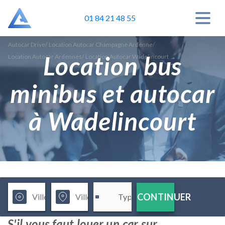
01 84 21 48 55
Autocar Drive
/
Location Autocar Champagne Ardenne
/
Location bus
Location Autocar Ardennes
/
Location Autocar Wadelincourt
minibus et autocar
à Wadelincourt
CONTINUER
S'il vous faut louer un car sur