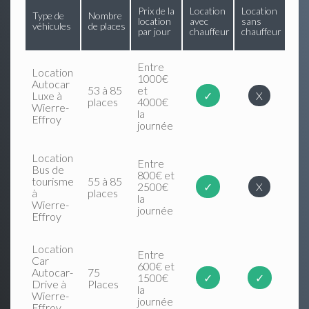
Prix de la
Location
Location
Type de
Nombre
location
avec
sans
véhicules
de places
par jour
chauffeur
chauffeur
Entre
Location
1000€
Autocar
53 à 85
et
Luxe à
✓
X
places
4000€
Wierre-
la
Effroy
journée
Location
Entre
Bus de
800€ et
tourisme
55 à 85
2500€
✓
X
à
places
la
Wierre-
journée
Effroy
Location
Entre
Car
600€ et
Autocar-
75
1500€
✓
✓
Drive à
Places
la
Wierre-
journée
Effroy