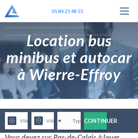
01 84 21 48 55
Autocar Drive
/
Location Autocar Nord Pas de Calais
/
Location bus
Location Autocar Pas-de-Calais
/
Location Autocar Wierre-Effroy
minibus et autocar
à Wierre-Effroy
CONTINUER
Vous devez sur Pas-de-Calais à louer