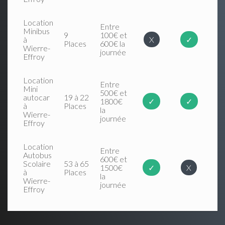
Location
Entre
Minibus
9
100€ et
à
X
✓
Places
600€ la
Wierre-
journée
Effroy
Location
Entre
Mini
500€ et
autocar
19 à 22
1800€
✓
✓
à
Places
la
Wierre-
journée
Effroy
Location
Entre
Autobus
600€ et
Scolaire
53 à 65
1500€
✓
X
à
Places
la
Wierre-
journée
Effroy