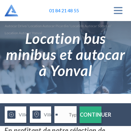
01 84 21 48 55
Autocar Drive
/
Location Autocar Picardie
/
Location Autocar Somme
/
Location bus
Location Autocar Yonval
minibus et autocar
à Yonval
CONTINUER
En profitant de notre sélection de