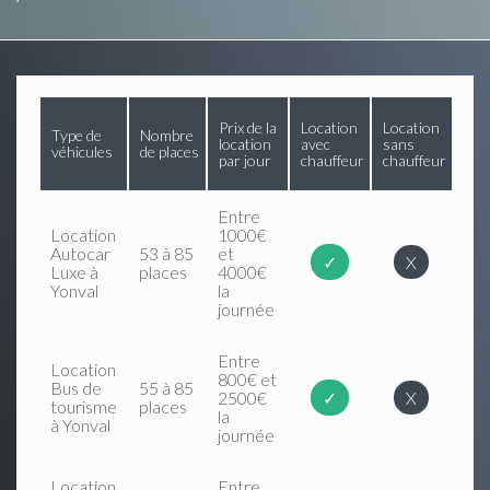
Prix de la
Location
Location
Type de
Nombre
location
avec
sans
véhicules
de places
par jour
chauffeur
chauffeur
Entre
Location
1000€
Autocar
53 à 85
et
✓
X
Luxe à
places
4000€
Yonval
la
journée
Entre
Location
800€ et
Bus de
55 à 85
2500€
✓
X
tourisme
places
la
à Yonval
journée
Location
Entre