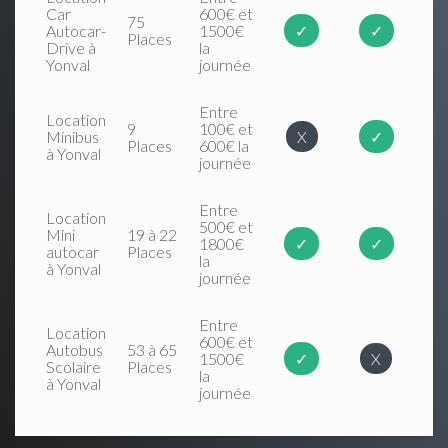
Car
600€ et
75
Autocar-
1500€
✓
✓
Places
Drive à
la
Yonval
journée
Entre
Location
9
100€ et
Minibus
X
✓
Places
600€ la
à Yonval
journée
Entre
Location
500€ et
Mini
19 à 22
1800€
✓
✓
autocar
Places
la
à Yonval
journée
Entre
Location
600€ et
Autobus
53 à 65
1500€
✓
X
Scolaire
Places
la
à Yonval
journée