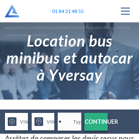
01 84 21 48 55
Autocar Drive
/
Location Autocar Poitou Charente
/
Location Autocar Vienne
/
Location bus
Location Autocar Yversay
minibus et autocar
à Yversay
CONTINUER
Arrêtez de comparer les devis reçus pour