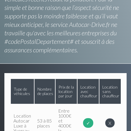
simple et bonne raison que l’aspect sécurité ne
supporte pas la moindre faiblesse et qu’il vaut
mieux anticiper, le service Autocar-Drive.fr ne
travaille qu'avec les meilleures entreprises du
#codePostalDepartement# et souscrit à des
assurances complémentaires.
Prix de la
Location
Location
Type de
Nombre
location
avec
sans
véhicules
de places
par jour
chauffeur
chauffeur
Entre
Location
1000€
Autocar
53 à 85
et
✓
X
Luxe à
places
4000€
Yversay
la