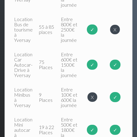
journée
Location
Entre
Bus de
800€ et
55 à 85
tourisme
2500€
✓
X
places
à
la
Yversay
journée
Location
Entre
Car
600€ et
75
Autocar-
1500€
✓
✓
Places
Drive à
la
Yversay
journée
Location
Entre
Minibus
9
100€ et
X
✓
à
Places
600€ la
Yversay
journée
Location
Entre
Mini
500€ et
19 à 22
autocar
1800€
✓
✓
Places
à
la