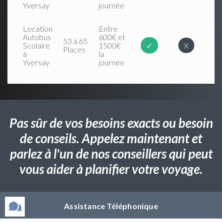
Yversay
journée
Location
Entre
Autobus
600€ et
53 à 65
Scolaire
1500€
✓
X
Places
à
la
Yversay
journée
Pas sûr de vos besoins exacts ou besoin
de conseils. Appelez maintenant et
parlez à l'un de nos conseillers qui peut
vous aider à planifier votre voyage.
Assistance Téléphonique