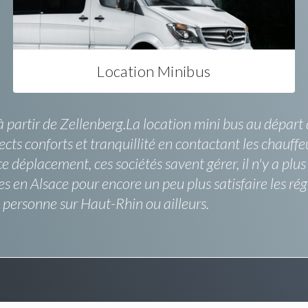
Location Minibus
à partir de Zellenberg.La location mini bus au départ 
pects conforts et tranquillité en contactant les chauffe
éplacement, ces sociétés savent gérer, il n'y a plus à 
 en Alsace pour encore un peu plus satisfaire les rég
re personne sur Haut-Rhin ou ailleurs.