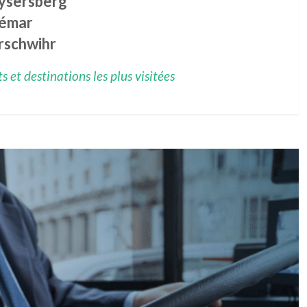
ysersberg
émar
rschwihr
 et destinations les plus visitées