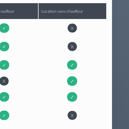
hauffeur
Location sans chauffeur
✓
X
✓
X
✓
✓
X
✓
✓
✓
✓
X