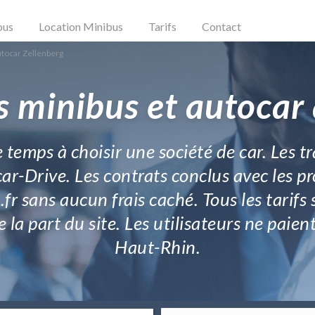
bus
Location Minibus
Tarifs
Contact
utocar Zellenberg
s minibus et autocar 
re temps à choisir une société de car. Les 
r-Drive. Les contrats conclus avec les pr
fr sans aucun frais caché. Tous les tarifs 
e la part du site. Les utilisateurs ne paient
Haut-Rhin.