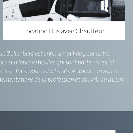
Location Bus avec Chauffeur
de Zellenberg est enfin simplifiée pour entre
urs et à leurs véhicules qui sont partenaires. Si
s'en faire pour cela. Le site Autocar-Drive.fr a
lementations de la profession et couvrir au mieux