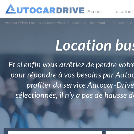
Accueil
Location 
Autocar Drive
/
Location Autocar Alsace
/
Location Autocar Haut-Rhin
/
Location A
Location bu
Et si enfin vous arrêtiez de perdre vot
pour répondre à vos besoins par Autoca
profiter du service Autocar-Drive.
sélectionnés, il n’y a pas de hausse d