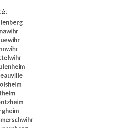
té:
llenberg
nawihr
quewihr
nnwihr
ttelwihr
blenheim
eauville
golsheim
theim
entzheim
rgheim
merschwihr