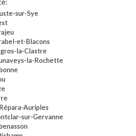
té:
uste-sur-Sye
est
vajeu
rabel-et-Blacons
gros-la-Clastre
unaveys-la-Rochette
bonne
ou
ze
rre
 Répara-Auriples
ntclar-sur-Gervanne
benasson
tichamp