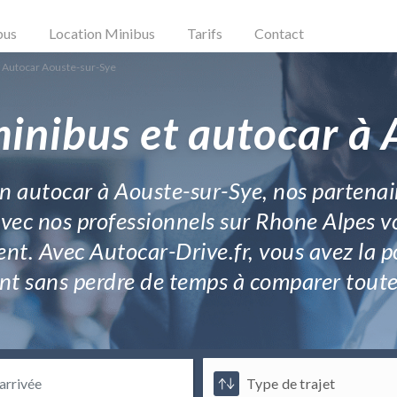
bus
Location Minibus
Tarifs
Contact
 Autocar Aouste-sur-Sye
inibus et autocar à
n autocar à Aouste-sur-Sye, nos partenai
avec nos professionnels sur Rhone Alpes vo
t. Avec Autocar-Drive.fr, vous avez la po
t sans perdre de temps à comparer toutes 