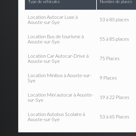
Type de véhicules
Nombre de places
Location Autocar Luxe à
53 à 85 places
Aouste-sur-Sye
Location Bus de tourisme à
55 à 85 places
Aouste-sur-Sye
Location Car Autocar-Drive à
75 Places
Aouste-sur-Sye
Location Minibus à Aouste-sur-
9 Places
Sye
Location Mini autocar à Aouste-
19 à 22 Places
sur-Sye
Location Autobus Scolaire à
53 à 65 Places
Aouste-sur-Sye