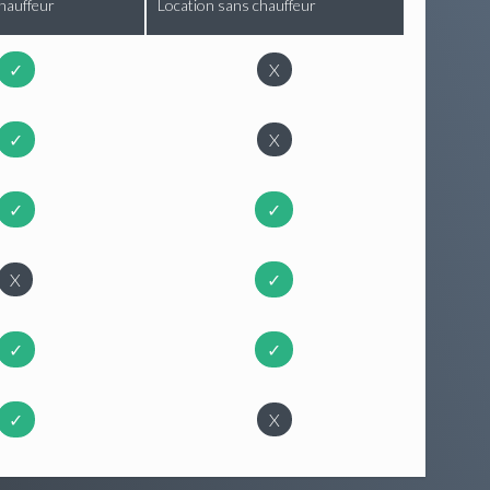
hauffeur
Location sans chauffeur
✓
X
✓
X
✓
✓
X
✓
✓
✓
✓
X