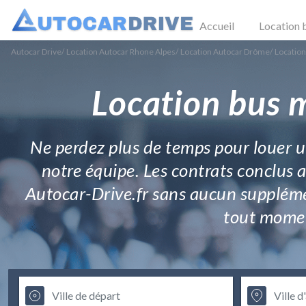
Accueil
Location 
Autocar Drive
/
Location Autocar Rhone Alpes
/
Location Autocar Drôme
/
Location
Location bus m
Ne perdez plus de temps pour louer u
notre équipe. Les contrats conclus 
Autocar-Drive.fr sans aucun supplémen
tout momen