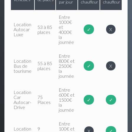
par jour
chauffeur
chauffeur
Entre
1000€
Location
53 à 85
et
Autocar
✓
X
places
4000€
Luxe
la
journée
Entre
Location
800€ et
55 à 85
Bus de
2500€
✓
X
places
tourisme
la
journée
Entre
Location
600€ et
Car
75
1500€
✓
✓
Autocar-
Places
la
Drive
journée
Entre
Location
9
100€ et
X
✓