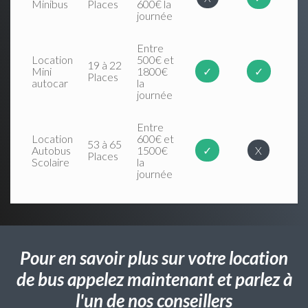
Minibus
Places
600€ la
journée
Entre
Location
500€ et
19 à 22
Mini
1800€
✓
✓
Places
autocar
la
journée
Entre
Location
600€ et
53 à 65
Autobus
1500€
✓
X
Places
Scolaire
la
journée
Pour en savoir plus sur votre location
de bus appelez maintenant et parlez à
l'un de nos conseillers