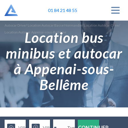
01 84 21 48 55
Autocar Drive
/
Location Autocar Basse Normandie
/
Location Autocar Orne
/
Location bus
Location Autocar Appenai-sous-Bellême
minibus et autocar
à Appenai-sous-
Bellême
CONTINUER