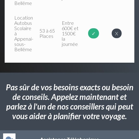
Bellême
Location
Autobus
Entre
Scolaire
600€ et
53 à 65
à
1500€
✓
X
Places
Appenai-
la
sous-
journée
Bellême
Pas sûr de vos besoins exacts ou besoin
de conseils. Appelez maintenant et
parlez à l'un de nos conseillers qui peut
vous aider à planifier votre voyage.