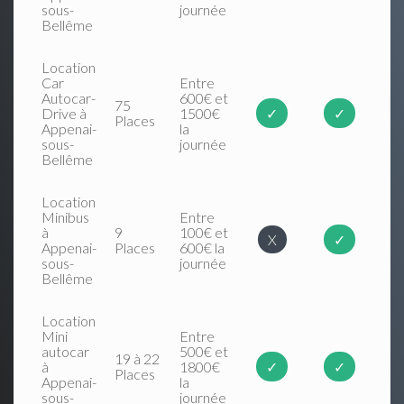
sous-
journée
Bellême
Location
Car
Entre
Autocar-
600€ et
75
Drive à
1500€
✓
✓
Places
Appenai-
la
sous-
journée
Bellême
Location
Minibus
Entre
à
9
100€ et
X
✓
Appenai-
Places
600€ la
sous-
journée
Bellême
Location
Mini
Entre
autocar
500€ et
19 à 22
à
1800€
✓
✓
Places
Appenai-
la
sous-
journée