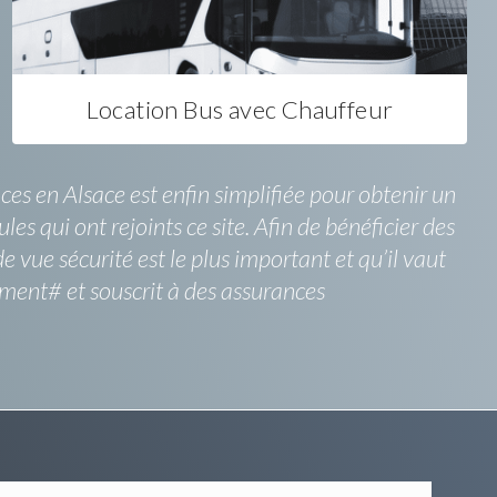
Location Bus avec Chauffeur
ces en Alsace est enfin simplifiée pour obtenir un
es qui ont rejoints ce site. Afin de bénéficier des
e vue sécurité est le plus important et qu’il vaut
ement# et souscrit à des assurances