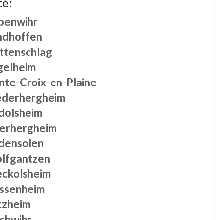
té:
penwihr
ndhoffen
ttenschlag
gelheim
inte-Croix-en-Plaine
ederhergheim
dolsheim
erhergheim
densolen
lfgantzen
ckolsheim
ssenheim
tzheim
schwihr