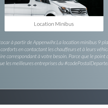
Location Minibus
utocar à partir de Appenwihr.La location minibus 9 pla
onforts en contactant les chauffeurs et à leurs véhicul
ire correspondant à votre besoin. Parce que le point d
 que les meilleures entreprises du #codePostalDepart