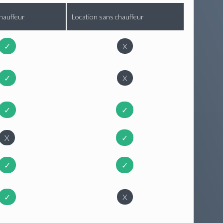
hauffeur
Location sans chauffeur
✓
X
✓
X
✓
✓
X
✓
✓
✓
✓
X