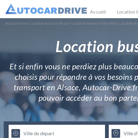
Accueil
Location 
Autocar Drive
/
Location Autocar Alsace
/
Location Autocar Haut-Rhin
/
Location A
Location bu
Et si enfin vous ne perdiez plus beauc
choisis pour répondre à vos besoins p
transport en Alsace, Autocar-Drive.fr
pouvoir accéder au bon partena