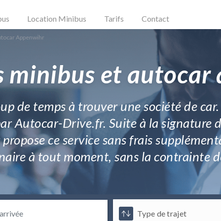
bus
Location Minibus
Tarifs
Contact
utocar Appenwihr
s minibus et autocar
oup de temps à trouver une société de car
ar Autocar-Drive.fr. Suite à la signature 
 propose ce service sans frais supplémenta
ire à tout moment, sans la contrainte de 