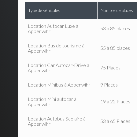
Type de véhicules
Nombre de places
Location Autocar Luxe à
53 à 85 places
Appenwihr
Location Bus de tourisme à
55 à 85 places
Appenwihr
Location Car Autocar-Drive à
75 Places
Appenwihr
Location Minibus à Appenwihr
9 Places
Location Mini autocar à
19 à 22 Places
Appenwihr
Location Autobus Scolaire à
53 à 65 Places
Appenwihr