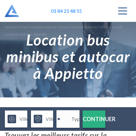
01 84 21 48 55
Autocar Drive
/
Location Autocar Corse
/
Location Autocar Corse-du-sud
/
Location bus
Location Autocar Appietto
minibus et autocar
à Appietto
CONTINUER
Trouvez les meilleurs tarifs sur la