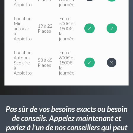
Appietto
journée
Location
Entre
Mini
500€ et
19 à 22
autocar
1800€
✓
✓
Places
à
la
Appietto
journée
Location
Entre
Autobus
600€ et
53 à 65
Scolaire
1500€
✓
X
Places
à
la
Appietto
journée
Pas sûr de vos besoins exacts ou besoin
de conseils. Appelez maintenant et
parlez à l'un de nos conseillers qui peut