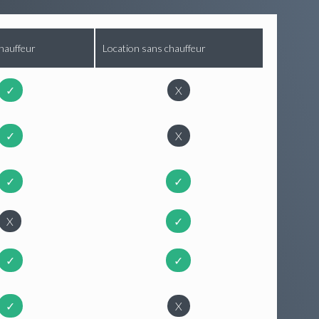
hauffeur
Location sans chauffeur
✓
X
✓
X
✓
✓
X
✓
✓
✓
✓
X