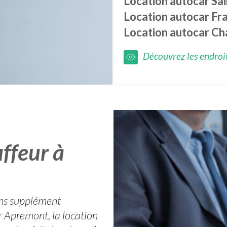
Location autocar
Sai
Location autocar
Fr
Location autocar
Ch
Découvrez les endroits
ffeur à
ans supplément
 Apremont, la location