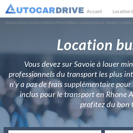
Accueil
Location 
Autocar Drive
/
Location Autocar Rhone Alpes
/
Location Autocar Savoie
/
Location
Location bu
Vous devez sur Savoie à louer min
professionnels du transport les plus in
n’y a pas de frais supplémentaire pour 
inclus pour le transport en Rhone Al
profitez du bon 