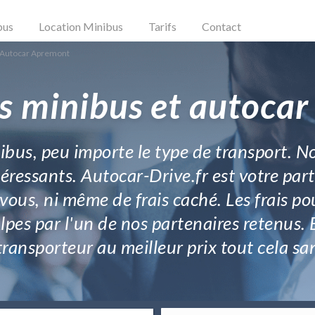
bus
Location Minibus
Tarifs
Contact
 Autocar Apremont
s minibus et autoca
ibus, peu importe le type de transport. No
téressants. Autocar-Drive.fr est votre par
vous, ni même de frais caché. Les frais po
pes par l'un de nos partenaires retenus. E
transporteur au meilleur prix tout cela sa