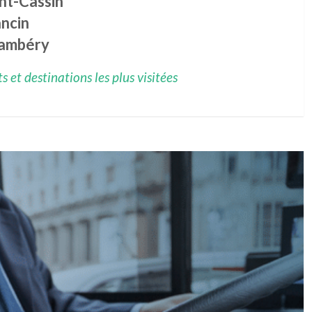
nt-Cassin
ancin
ambéry
 et destinations les plus visitées