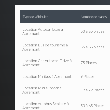
Type de véhicules
Nombre de places
Location Autocar Luxe à
53 à 85 places
Apremont
Location Bus de tourisme à
55 à 85 places
Apremont
Location Car Autocar-Drive à
75 Places
Apremont
Location Minibus à Apremont
9 Places
Location Mini autocar à
19 à 22 Places
Apremont
Location Autobus Scolaire à
53 à 65 Places
Apremont