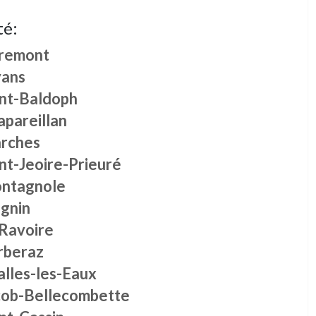
té:
remont
ans
int-Baldoph
apareillan
rches
nt-Jeoire-Prieuré
ntagnole
ignin
 Ravoire
rberaz
alles-les-Eaux
cob-Bellecombette