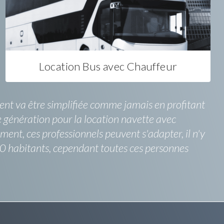
Location Bus avec Chauffeur
ent va être simplifiée comme jamais en profitant
re génération pour la location navette avec
nt, ces professionnels peuvent s'adapter, il n'y
00 habitants, cependant toutes ces personnes