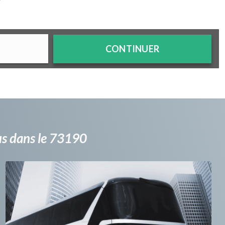
?
CONTINUER
bus dans le 73190