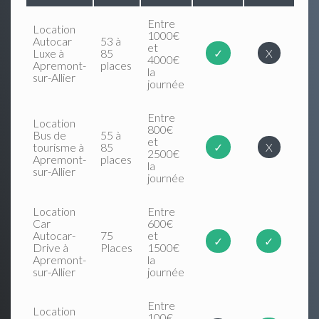
Entre
Location
1000€
Autocar
53 à
et
Luxe à
85
✓
X
4000€
Apremont-
places
la
sur-Allier
journée
Entre
Location
800€
Bus de
55 à
et
tourisme à
85
✓
X
2500€
Apremont-
places
la
sur-Allier
journée
Location
Entre
Car
600€
Autocar-
75
et
✓
✓
Drive à
Places
1500€
Apremont-
la
sur-Allier
journée
Entre
Location
100€