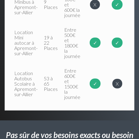
Minibus à
9
et
X
✓
Apremont-
Places
600€ la
sur-Allier
journée
Entre
Location
500€
Mini
19 à
et
autocar à
22
✓
✓
1800€
Apremont-
Places
la
sur-Allier
journée
Entre
Location
600€
Autobus
53 à
et
Scolaire à
65
✓
X
1500€
Apremont-
Places
la
sur-Allier
journée
Pas sûr de vos besoins exacts ou besoin