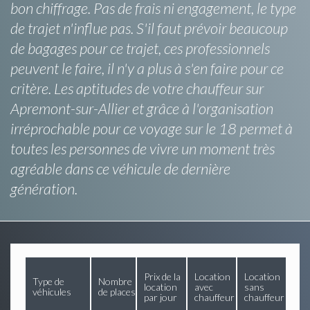
bon chiffrage. Pas de frais ni engagement, le type
de trajet n'influe pas. S'il faut prévoir beaucoup
de bagages pour ce trajet, ces professionnels
peuvent le faire, il n'y a plus à s'en faire pour ce
critère. Les aptitudes de votre chauffeur sur
Apremont-sur-Allier et grâce à l'organisation
irréprochable pour ce voyage sur le 18 permet à
toutes les personnes de vivre un moment très
agréable dans ce véhicule de dernière
génération.
Prix de la
Location
Location
Type de
Nombre
location
avec
sans
véhicules
de places
par jour
chauffeur
chauffeur