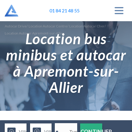
01 84 21 48 55
Autocar Drive
/
Location Autocar Centre
/
Location Autocar Cher
/
Location bus
Location Autocar Apremont-sur-Allier
minibus et autocar
à Apremont-sur-
Allier
CONTINUER