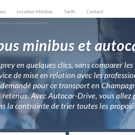
bus
Location Minibus
Tarifs
Contact
Marne
/
Location Autocar Aprey
bus minibus et autoc
rey en quelques clics, sans comparer les 
vice de mise en relation avec les professio
ra demandé pour ce transport en Champagn
s retenus. Avec Autocar-Drive, vous allez 
 la contrainte de trier toutes les proposi