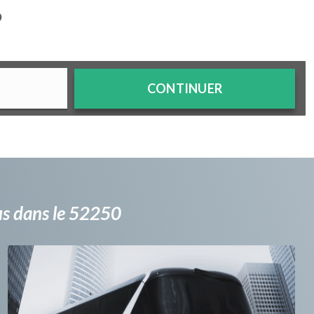
?
CONTINUER
bus dans le 52250