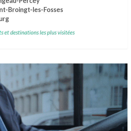
ngeau-Percey
nt-Broingt-les-Fosses
urg
 et destinations les plus visitées