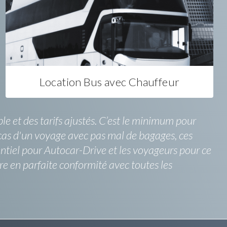
Location Bus avec Chauffeur
 et des tarifs ajustés. C’est le minimum pour
e cas d'un voyage avec pas mal de bagages, ces
ssentiel pour Autocar-Drive et les voyageurs pour ce
e en parfaite conformité avec toutes les