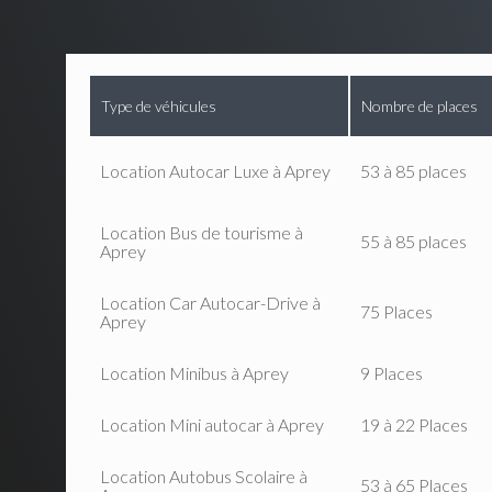
Type de véhicules
Nombre de places
Location Autocar Luxe à Aprey
53 à 85 places
Location Bus de tourisme à
55 à 85 places
Aprey
Location Car Autocar-Drive à
75 Places
Aprey
Location Minibus à Aprey
9 Places
Location Mini autocar à Aprey
19 à 22 Places
Location Autobus Scolaire à
53 à 65 Places