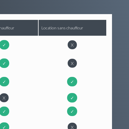
hauffeur
Location sans chauffeur
✓
X
✓
X
✓
✓
X
✓
✓
✓
✓
X