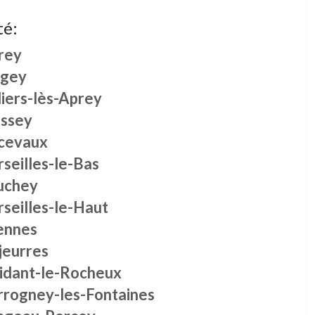
té:
rey
agey
liers-lès-Aprey
issey
cevaux
seilles-le-Bas
uchey
seilles-le-Haut
ennes
jeurres
idant-le-Rocheux
rrogney-les-Fontaines