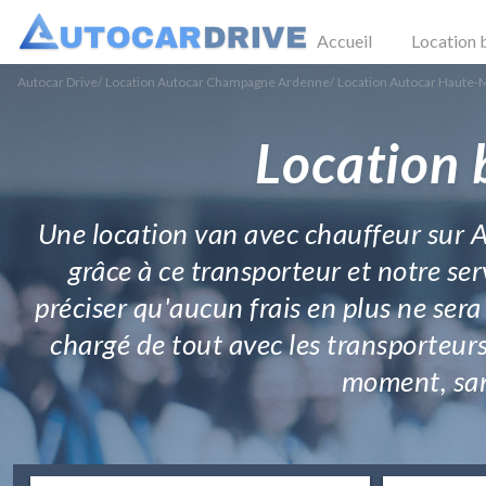
Accueil
Location 
Autocar Drive
/
Location Autocar Champagne Ardenne
/
Location Autocar Haute-
Location 
Une location van avec chauffeur sur Ap
grâce à ce transporteur et notre ser
préciser qu'aucun frais en plus ne se
chargé de tout avec les transporteur
moment, sans