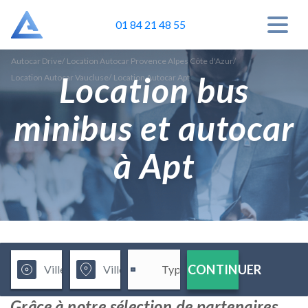
01 84 21 48 55
Autocar Drive
/
Location Autocar Provence Alpes Côte d'Azur
/
Location bus
Location Autocar Vaucluse
/
Location Autocar Apt
minibus et autocar
à Apt
CONTINUER
Grâce à notre sélection de partenaires,