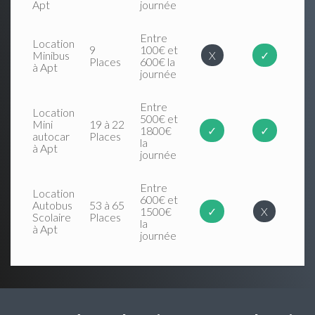
Apt
journée
Entre
Location
9
100€ et
Minibus
X
✓
Places
600€ la
à Apt
journée
Entre
Location
500€ et
Mini
19 à 22
1800€
✓
✓
autocar
Places
la
à Apt
journée
Entre
Location
600€ et
Autobus
53 à 65
1500€
✓
X
Scolaire
Places
la
à Apt
journée