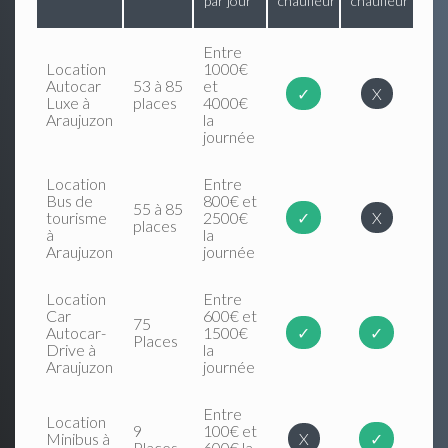
par jour
chauffeur
chauffeur
Entre
Location
1000€
Autocar
53 à 85
et
✓
X
Luxe à
places
4000€
Araujuzon
la
journée
Location
Entre
Bus de
800€ et
55 à 85
tourisme
2500€
✓
X
places
à
la
Araujuzon
journée
Location
Entre
Car
600€ et
75
Autocar-
1500€
✓
✓
Places
Drive à
la
Araujuzon
journée
Entre
Location
9
100€ et
Minibus à
X
✓
Places
600€ la