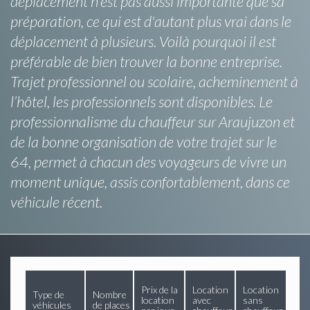
déplacement n'est pas aussi importante que sa
préparation, ce qui est d'autant plus vrai dans le
déplacement à plusieurs. Voilà pourquoi il est
préférable de bien trouver la bonne entreprise.
Trajet professionnel ou scolaire, acheminement à
l’hôtel, les professionnels sont disponibles. Le
professionnalisme du chauffeur sur Araujuzon et
de la bonne organisation de votre trajet sur le
64, permet à chacun des voyageurs de vivre un
moment unique, assis confortablement, dans ce
véhicule récent.
Prix de la
Location
Location
Type de
Nombre
location
avec
sans
véhicules
de places