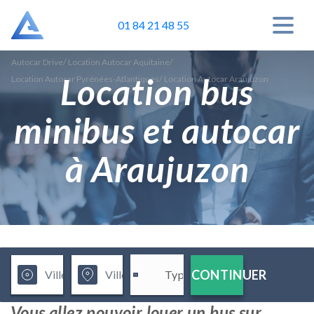
01 84 21 48 55
Autocar Drive
/
Location Autocar Aquitaine
/
Location bus
Location Autocar Pyrénées-Atlantiques
/
Location Autocar Araujuzon
minibus et autocar
à Araujuzon
CONTINUER
Vous allez pouvoir louer un bus sur