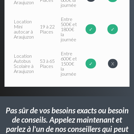
Araujuzon
journée
Entre
Location
500€ et
Mini
19 à 22
1800€
✓
✓
autocar à
Places
la
Araujuzon
journée
Entre
Location
600€ et
Autobus
53 à 65
1500€
✓
X
Scolaire à
Places
la
Araujuzon
journée
Pas sûr de vos besoins exacts ou besoin
de conseils. Appelez maintenant et
parlez à l'un de nos conseillers qui peut