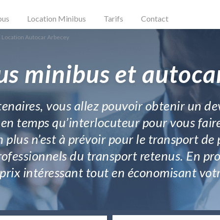
bus
Location Minibus
Tarifs
Contact
Location Autocar Arbecey
us minibus et autoca
rtenaires, vous allez pouvoir obtenir un d
en temps qu’interlocuteur pour vous faire 
n plus n’est à prévoir pour le transport 
professionnels du transport retenus. En pro
 prix intéressant tout en économisant votr