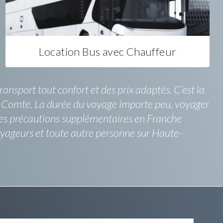
Location Bus avec Chauffeur
nsport tout confort et des prix adaptés. C’est la
e Comte. La durée du voyage importe peu, voyager
à des précautions supplémentaires en Franche
yageurs et toute autre personne sur Haute-