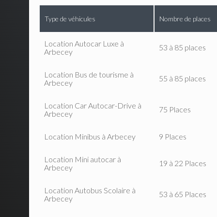
Type de véhicules
Nombre de places
Location Autocar Luxe à
53 à 85 places
Arbecey
Location Bus de tourisme à
55 à 85 places
Arbecey
Location Car Autocar-Drive à
75 Places
Arbecey
Location Minibus à Arbecey
9 Places
Location Mini autocar à
19 à 22 Places
Arbecey
Location Autobus Scolaire à
53 à 65 Places
Arbecey