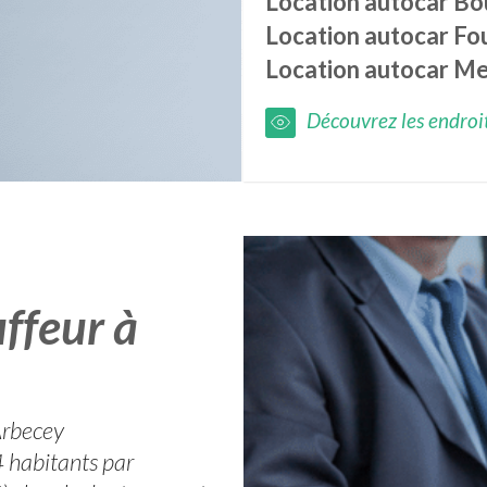
Location autocar
Bo
Location autocar
Fo
Location autocar
Me
Découvrez les endroits
ffeur à
Arbecey
 habitants par