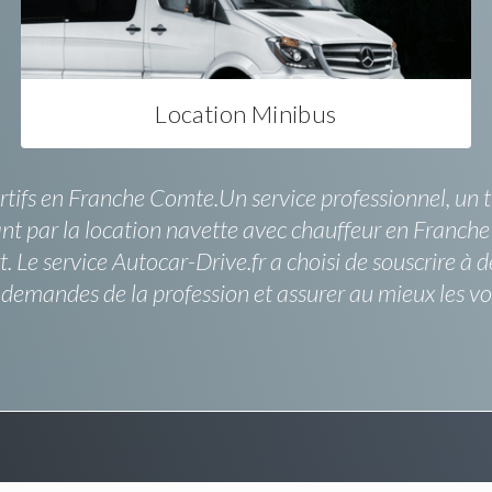
Location Minibus
tifs en Franche Comte.Un service professionnel, un tra
nt par la location navette avec chauffeur en Franch
t. Le service Autocar-Drive.fr a choisi de souscrire 
emandes de la profession et assurer au mieux les vo