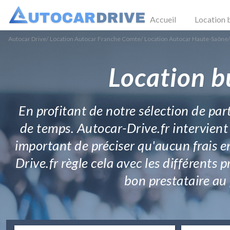
Accueil
Location 
Autocar Drive
/
Location Autocar Franche Comte
/
Location Autocar Haute-Saône
/
Location b
En profitant de notre sélection de pa
de temps. Autocar-Drive.fr intervient 
important de préciser qu'aucun frais e
Drive.fr règle cela avec les différents 
bon prestataire au