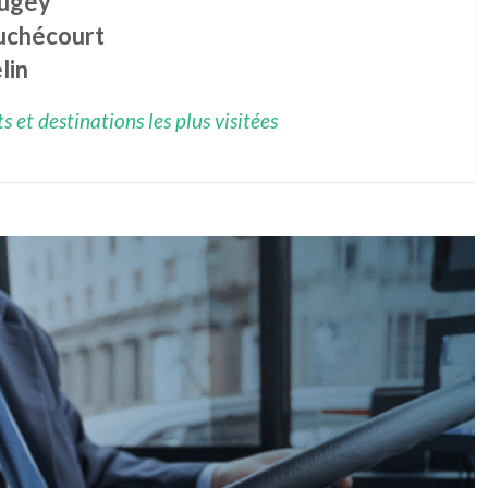
ugey
uchécourt
lin
 et destinations les plus visitées