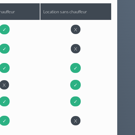
hauffeur
Location sans chauffeur
✓
X
✓
X
✓
✓
X
✓
✓
✓
✓
X