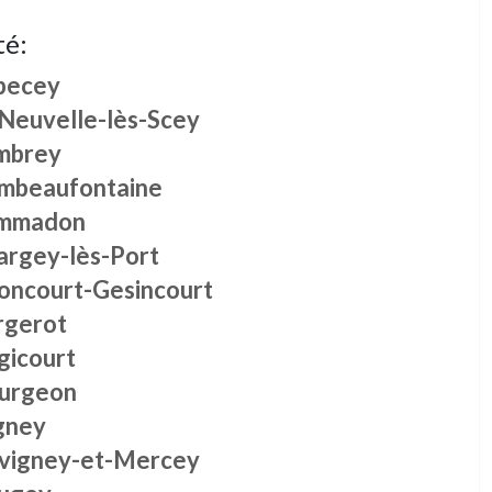
té:
becey
 Neuvelle-lès-Scey
mbrey
mbeaufontaine
mmadon
argey-lès-Port
oncourt-Gesincourt
rgerot
gicourt
urgeon
gney
vigney-et-Mercey