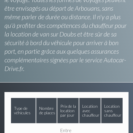
être envisagés au départ de Arbouans, sans
même parler de durée ou distance. Il n'y a plus
qu'à profiter des compétences du chauffeur pour
la location de van sur Doubs et être sûr de sa
sécurité à bord du véhicule pour arriver à bon
port, en partie grâce aux quelques assurances
complémentaires signées par le service Autocar-
Drive.fr.
Prix de la
Location
Location
Type de
Nombre
location
avec
sans
véhicules
de places
par jour
chauffeur
chauffeur
Entre