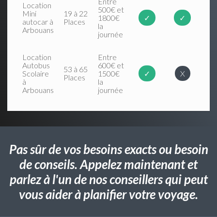
Entre
Location
500€ et
Mini
19 à 22
1800€
✓
✓
autocar à
Places
la
Arbouans
journée
Location
Entre
Autobus
600€ et
53 à 65
Scolaire
1500€
✓
X
Places
à
la
Arbouans
journée
Pas sûr de vos besoins exacts ou besoin
de conseils. Appelez maintenant et
parlez à l'un de nos conseillers qui peut
vous aider à planifier votre voyage.