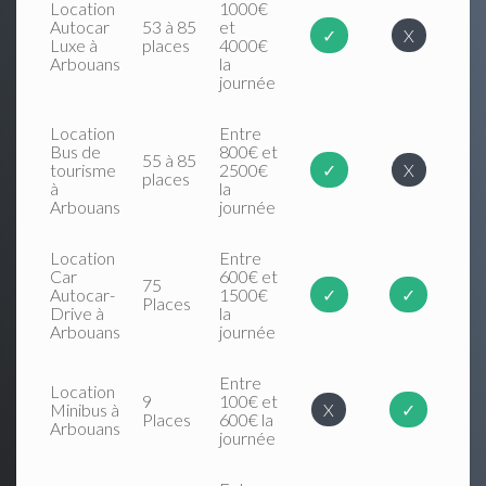
Location
1000€
Autocar
53 à 85
et
✓
X
Luxe à
places
4000€
Arbouans
la
journée
Location
Entre
Bus de
800€ et
55 à 85
tourisme
2500€
✓
X
places
à
la
Arbouans
journée
Location
Entre
Car
600€ et
75
Autocar-
1500€
✓
✓
Places
Drive à
la
Arbouans
journée
Entre
Location
9
100€ et
Minibus à
X
✓
Places
600€ la
Arbouans
journée