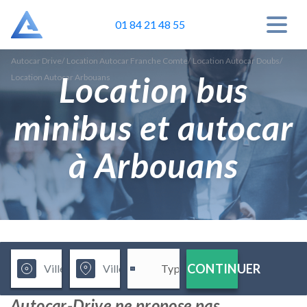
01 84 21 48 55
Autocar Drive
/
Location Autocar Franche Comte
/
Location Autocar Doubs
/
Location bus
Location Autocar Arbouans
minibus et autocar
à Arbouans
CONTINUER
Autocar-Drive ne propose pas