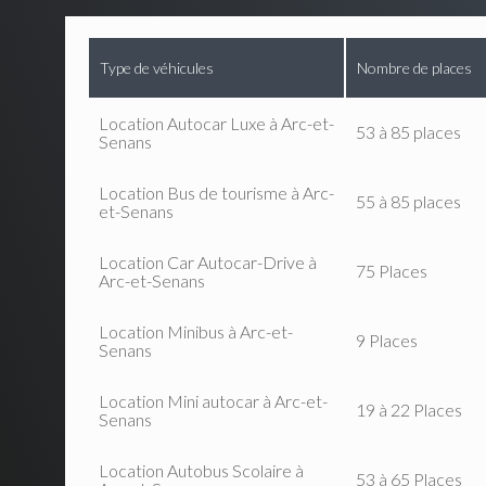
Type de véhicules
Nombre de places
Location Autocar Luxe à Arc-et-
53 à 85 places
Senans
Location Bus de tourisme à Arc-
55 à 85 places
et-Senans
Location Car Autocar-Drive à
75 Places
Arc-et-Senans
Location Minibus à Arc-et-
9 Places
Senans
Location Mini autocar à Arc-et-
19 à 22 Places
Senans
Location Autobus Scolaire à
53 à 65 Places