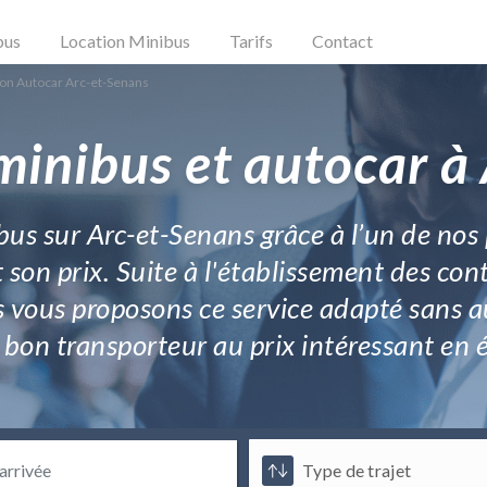
bus
Location Minibus
Tarifs
Contact
ion Autocar Arc-et-Senans
minibus et autocar à
 bus sur Arc-et-Senans grâce à l’un de nos
t son prix. Suite à l'établissement des cont
vous proposons ce service adapté sans au
du bon transporteur au prix intéressant en