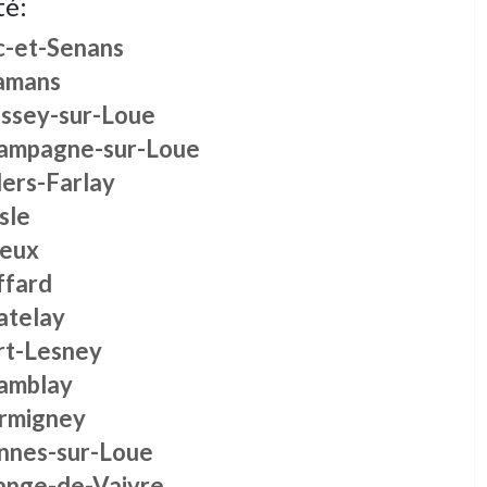
té:
c-et-Senans
amans
issey-sur-Loue
ampagne-sur-Loue
lers-Farlay
sle
leux
ffard
atelay
rt-Lesney
amblay
rmigney
nnes-sur-Loue
ange-de-Vaivre