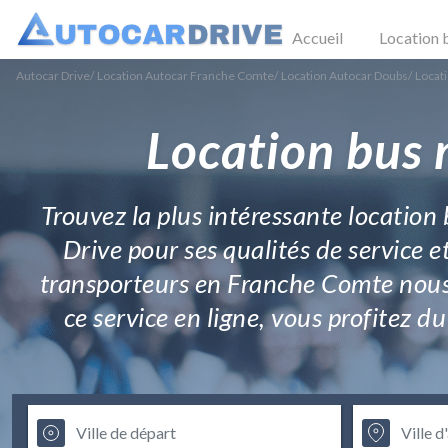
Accueil
Location 
Autocar Drive
/
Location Autocar Franche Comte
/
Location Autocar Doubs
/
Locat
Location bus 
Trouvez la plus intéressante location
Drive pour ses qualités de service e
transporteurs en Franche Comte nous 
ce service en ligne, vous profitez 