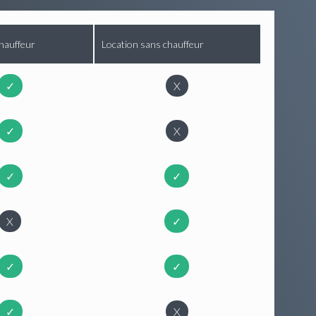
hauffeur
Location sans chauffeur
✓
X
✓
X
✓
✓
X
✓
✓
✓
✓
X