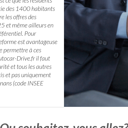
st ce que les résidents
tie des 1400 habitants
 les offres des
 25 et même ailleurs en
éférentiel. Pour
lateforme est avantageuse
 de permettre à ces
tocar-Drive.fr il faut
rité et tous les autres
tis et pas uniquement
Senans (code INSEE
Ou souhaitez-vous allez