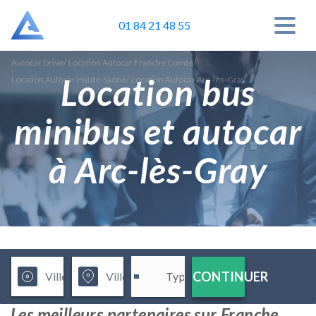
01 84 21 48 55
Autocar Drive
/
Location Autocar Franche Comte
/
Location bus
Location Autocar Haute-Saône
/
Location Autocar Arc-lès-Gray
minibus et autocar
à Arc-lès-Gray
CONTINUER
Les meilleurs partenaires sur Franche