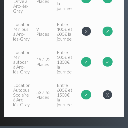
Drive à
Places
la
Arc-lès-
journée
Gray
Location
Entre
Minibus
9
100€ et
X
✓
à Arc-
Places
600€ la
lès-Gray
journée
Location
Entre
Mini
500€ et
19 à 22
autocar
1800€
✓
✓
Places
à Arc-
la
lès-Gray
journée
Location
Entre
Autobus
600€ et
53 à 65
Scolaire
1500€
✓
X
Places
à Arc-
la
lès-Gray
journée