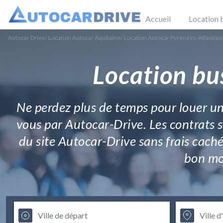
Accueil
Location 
Autocar Drive
/
Location Autocar Aquitaine
/
Location Autocar Pyrénées-Atlantiq
Location bu
Ne perdez plus de temps pour louer un
vous par Autocar-Drive. Les contrats s
du site Autocar-Drive sans frais cach
bon mom