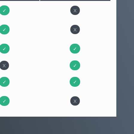
✓
X
✓
X
✓
✓
X
✓
✓
✓
✓
X