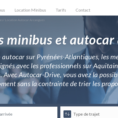
bus
Location Minibus
Tarifs
Contact
ues
/
Location Autocar Arcangues
s minibus et autocar
 autocar sur Pyrénées-Atlantiques, les mei
ignés avec les professionnels sur Aquitai
é. Avec Autocar-Drive, vous avez la possib
ent sans la contrainte de trier les propo