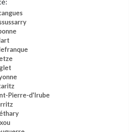
té:
cangues
ssussarry
bonne
dart
llefranque
etze
glet
yonne
aritz
nt-Pierre-d'Irube
rritz
éthary
txou
uguerre