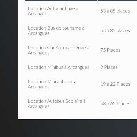
Location Autocar Luxe à
53 à 85 places
Arcangues
Location Bus de tourisme à
55 à 85 places
Arcangues
Location Car Autocar-Drive à
75 Places
Arcangues
Location Minibus à Arcangues
9 Places
Location Mini autocar à
19 à 22 Places
Arcangues
Location Autobus Scolaire à
53 à 65 Places
Arcangues