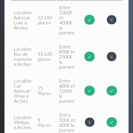
Entre
Location
1000€
Autocar
53 à 85
et
✓
X
Luxe à
places
4000€
Arches
la
journée
Entre
Location
800€ et
Bus de
55 à 85
2500€
✓
X
tourisme
places
la
à Arches
journée
Location
Entre
Car
600€ et
75
Autocar-
1500€
✓
✓
Places
Drive à
la
Arches
journée
Entre
Location
9
100€ et
Minibus
X
✓
Places
600€ la
à Arches
journée