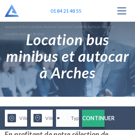
01 84 21 48 55
Autocar Drive
/
Location Autocar Lorraine
/
Location Autocar Vosges
/
Location bus
Location Autocar Arches
minibus et autocar
à Arches
CONTINUER
En profitant de notre sélection de