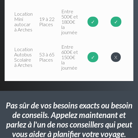
Entre
Location
500€ et
Mini
19 à 22
1800€
✓
✓
autocar
Places
la
à Arches
journée
Entre
Location
600€ et
Autobus
53 à 65
1500€
✓
X
Scolaire
Places
la
à Arches
journée
Pas sûr de vos besoins exacts ou besoin
de conseils. Appelez maintenant et
parlez à l'un de nos conseillers qui peut
vous aider à planifier votre voyage.