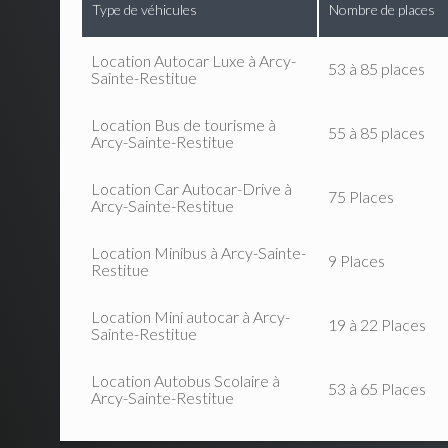
Type de véhicules
Nombre de places
Location Autocar Luxe à Arcy-
53 à 85 places
Sainte-Restitue
Location Bus de tourisme à
55 à 85 places
Arcy-Sainte-Restitue
Location Car Autocar-Drive à
75 Places
Arcy-Sainte-Restitue
Location Minibus à Arcy-Sainte-
9 Places
Restitue
Location Mini autocar à Arcy-
19 à 22 Places
Sainte-Restitue
Location Autobus Scolaire à
53 à 65 Places
Arcy-Sainte-Restitue