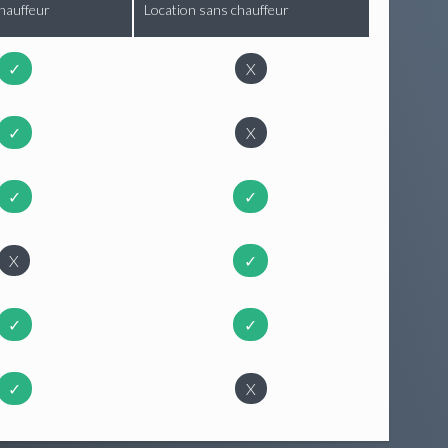
hauffeur
Location sans chauffeur
✓
X
✓
X
✓
✓
X
✓
✓
✓
✓
X