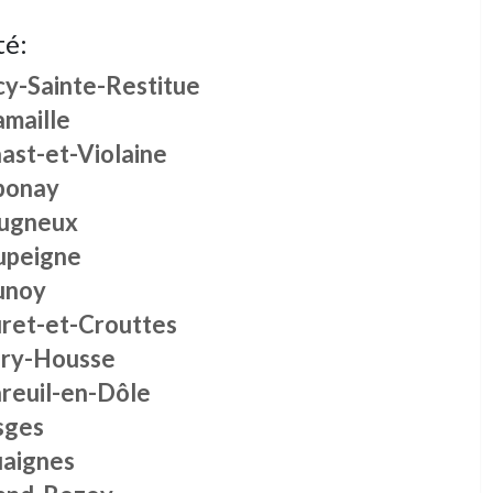
té:
cy-Sainte-Restitue
amaille
ast-et-Violaine
ponay
ugneux
upeigne
unoy
ret-et-Crouttes
iry-Housse
reuil-en-Dôle
sges
uaignes