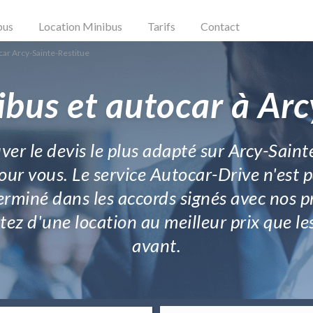
bus
Location Minibus
Tarifs
Contact
car Arcy-Sainte-Restitue
ibus et autocar à Arc
ver le devis le plus adapté sur Arcy-Sainte
ur vous. Le service Autocar-Drive n'est pa
terminé dans les accords signés avec nos p
fitez d'une location au meilleur prix que l
avant.