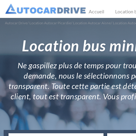
Accueil
Location 
Autocar Drive
/
Location Autocar Picardie
/
Location Autocar Aisne
/
Location Auto
Location bus min
Ne gaspillez plus de temps pour trou
demande, nous le sélectionnons po
transparent. Toute cette partie est dé
client, tout est transparent. Vous pro