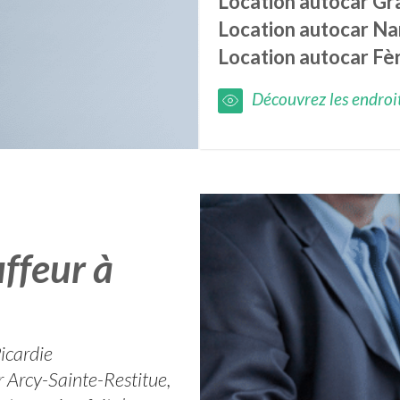
Location autocar
Gr
Location autocar
Na
Location autocar
Fè
Découvrez les endroits
ffeur à
Picardie
 Arcy-Sainte-Restitue,