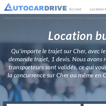
Accueil
Location 
Autocar Drive
/
Location Autocar Centre
/
Location Autocar Cher
/
Location Autoca
Location b
Qu'importe le trajet sur Cher, avec le
demande trajet, 1 devis. Nous avons re
transporteurs sont validés, ce qui vou
la concurrence sur Cher ou même en Cen