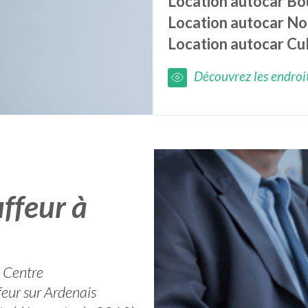
Location autocar
Bo
Location autocar
No
Location autocar
Cu
Découvrez les endroits
ffeur à
n Centre
feur sur Ardenais