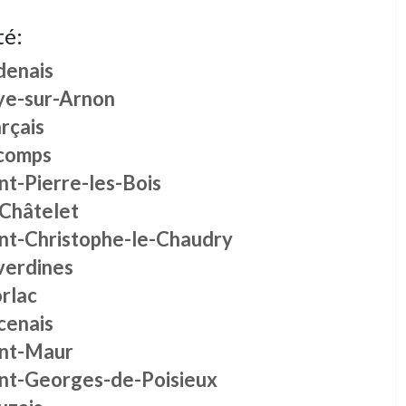
té:
denais
ye-sur-Arnon
rçais
comps
nt-Pierre-les-Bois
 Châtelet
int-Christophe-le-Chaudry
verdines
rlac
cenais
int-Maur
int-Georges-de-Poisieux