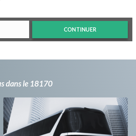
?
CONTINUER
bus dans le 18170