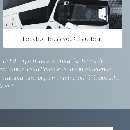
Location Bus avec Chauffeur
 tant d'un point de vue prix qu’en terme de
ent rapide. Les différentes entreprises retenues
eurs assurances supplémentaires ont été souscrites
ive.fr.