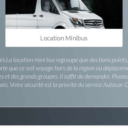
Location Minibus
ais.La location mini bus regroupe que des bons points,
porte que ce soit voyage hors de la région ou déplacem
s et des grands groupes. Il suffit de demander. Plusi
is. Votre sécurité est la priorité du service Autocar-Dr