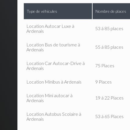
Type de véhicules
Nombre de places
Location Autocar Luxe à
53 à 85 places
Ardenais
Location Bus de tourisme à
55 à 85 places
Ardenais
Location Car Autocar-Drive à
75 Places
Ardenais
Location Minibus à Ardenais
9 Places
Location Mini autocar à
19 à 22 Places
Ardenais
Location Autobus Scolaire à
53 à 65 Places
Ardenais