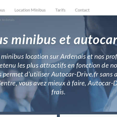
bus
Location Minibus
Tarifs
Contact
r Ardenais
us minibus et autocar
 minibus location sur Ardenais et nos prof
tenu les plus attractifs en fonction de n
s permet d’utiliser Autocar-Drive.fr sans
tre, vous avez mieux à faire, Autocar-Dri
frais.