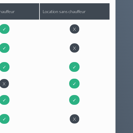
hauffeur
Location sans chauffeur
✓
X
✓
X
✓
✓
X
✓
✓
✓
✓
X