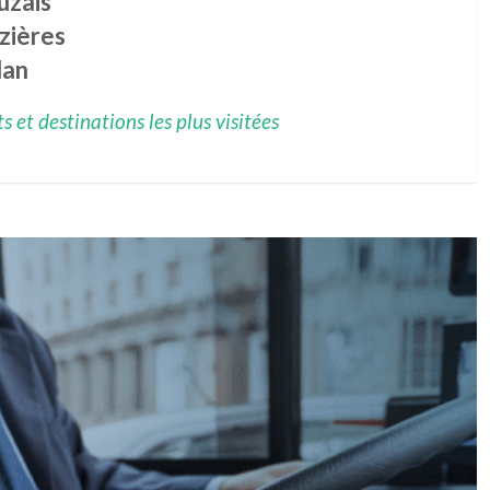
uzais
zières
lan
 et destinations les plus visitées