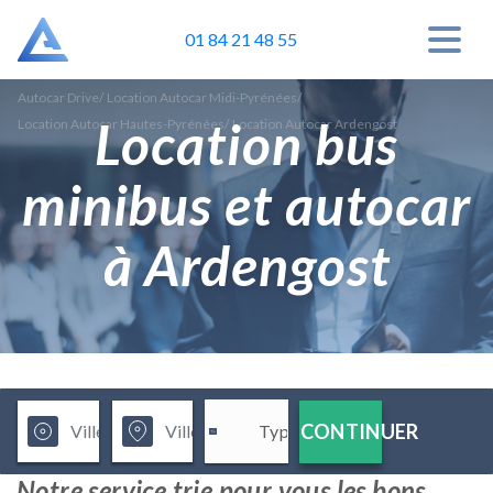
01 84 21 48 55
Autocar Drive
/
Location Autocar Midi-Pyrénées
/
Location bus
Location Autocar Hautes-Pyrénées
/
Location Autocar Ardengost
minibus et autocar
à Ardengost
CONTINUER
Notre service trie pour vous les bons