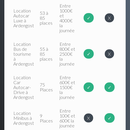
Entre
Location
1000€
53 à
Autocar
et
85
✓
X
Luxe à
4000€
places
Ardengost
la
journée
Location
Entre
Bus de
55 à
800€ et
tourisme
85
2500€
✓
X
à
places
la
Ardengost
journée
Location
Entre
Car
600€ et
75
Autocar-
1500€
✓
✓
Places
Drive à
la
Ardengost
journée
Entre
Location
9
100€ et
Minibus à
X
✓
Places
600€ la
Ardengost
journée