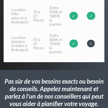
Entre
Location
19 à
500€ et
Mini
22
1800€
✓
✓
autocar à
Places
la
Ardengost
journée
Entre
Location
53 à
600€ et
Autobus
65
1500€
✓
X
Scolaire à
Places
la
Ardengost
journée
Pas sûr de vos besoins exacts ou besoin
de conseils. Appelez maintenant et
parlez à l'un de nos conseillers qui peut
vous aider à planifier votre voyage.