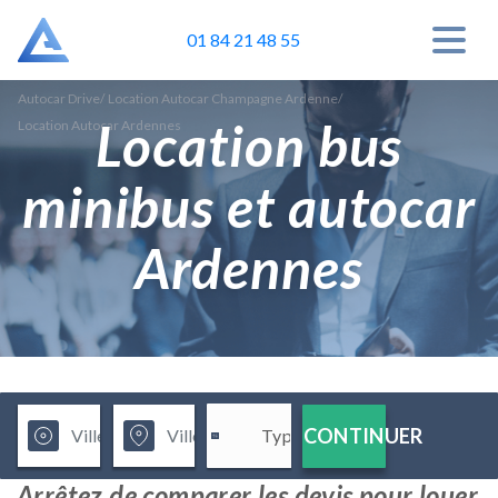
01 84 21 48 55
Autocar Drive
/
Location Autocar Champagne Ardenne
/
Location bus
Location Autocar Ardennes
minibus et autocar
Ardennes
CONTINUER
Arrêtez de comparer les devis pour louer