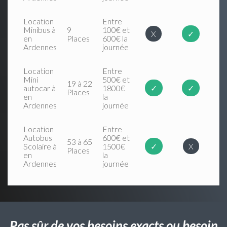
Location
Entre
Minibus à
9
100€ et
X
✓
en
Places
600€ la
Ardennes
journée
Location
Entre
Mini
500€ et
19 à 22
autocar à
1800€
✓
✓
Places
en
la
Ardennes
journée
Location
Entre
Autobus
600€ et
53 à 65
Scolaire à
1500€
✓
X
Places
en
la
Ardennes
journée
Pas sûr de vos besoins exacts ou besoin