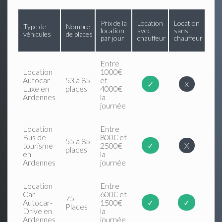
Prix de la
Location
Location
Type de
Nombre
location
avec
sans
véhicules
de places
par jour
chauffeur
chauffeur
Entre
Location
1000€
Autocar
53 à 85
et
✓
X
Luxe en
places
4000€
Ardennes
la
journée
Location
Entre
Bus de
800€ et
55 à 85
tourisme
2500€
✓
X
places
en
la
Ardennes
journée
Location
Entre
Car
600€ et
75
Autocar-
1500€
✓
✓
Places
Drive en
la
Ardennes
journée