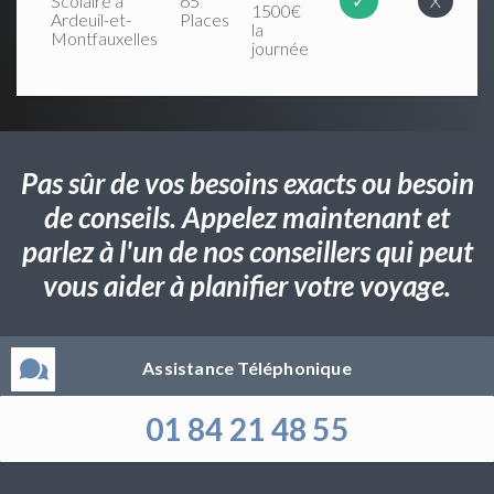
Scolaire à
65
✓
X
1500€
Ardeuil-et-
Places
la
Montfauxelles
journée
Pas sûr de vos besoins exacts ou besoin
de conseils. Appelez maintenant et
parlez à l'un de nos conseillers qui peut
vous aider à planifier votre voyage.
Assistance Téléphonique
01 84 21 48 55