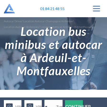
01 84 21 48 55
Autocar Drive
/
Location Autocar Champagne Ardenne
/
Location bus
Location Autocar Ardennes
/
Location Autocar Ardeuil-et-Montfauxelles
minibus et autocar
à Ardeuil-et-
Montfauxelles
CONTINUER