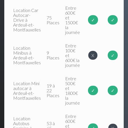
Entre
Location Car
600€
Autocar-
75
et
Drive à
✓
✓
Places
1500€
Ardeuil-et-
la
Montfauxelles
journée
Entre
Location
100€
Minibus à
9
et
X
✓
Ardeuil-et-
Places
600€ la
Montfauxelles
journée
Entre
Location Mini
500€
19 à
autocar à
et
22
✓
✓
Ardeuil-et-
1800€
Places
Montfauxelles
la
journée
Entre
Location
600€
Autobus
53 à
et