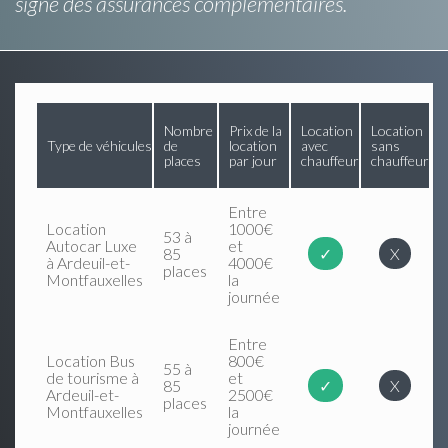
signe des assurances complémentaires.
Nombre
Prix de la
Location
Location
Type de véhicules
de
location
avec
sans
places
par jour
chauffeur
chauffeur
Entre
Location
1000€
53 à
Autocar Luxe
et
85
✓
X
à Ardeuil-et-
4000€
places
Montfauxelles
la
journée
Entre
Location Bus
800€
55 à
de tourisme à
et
85
✓
X
Ardeuil-et-
2500€
places
Montfauxelles
la
journée