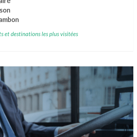
airé
rson
ambon
 et destinations les plus visitées