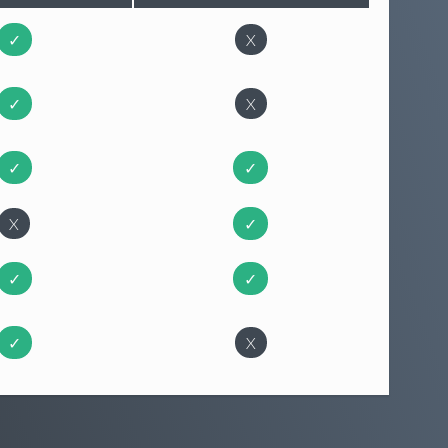
✓
X
✓
X
✓
✓
X
✓
✓
✓
✓
X