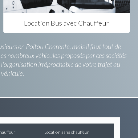
Location Bus avec Chauffeur
sieurs en Poitou Charente, mais il faut tout de
 Les nombreux véhicules proposés par ces sociétés
à l'organisation irréprochable de votre trajet au
 véhicule.
hauffeur
Location sans chauffeur