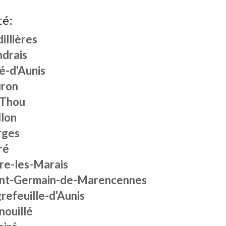
té:
illières
ndrais
é-d'Aunis
ron
 Thou
llon
rges
ré
ire-les-Marais
int-Germain-de-Marencennes
refeuille-d'Aunis
nouillé