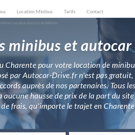
bus
Location Minibus
Tarifs
Contact
aritime
/
Location Autocar Ardillières
 minibus et autocar 
u Charente pour votre location de minibu
sé par Autocar-Drive.fr n'est pas gratuit, 
accords auprès de nos partenaires. Tous les
 a aucune hausse de prix de la part du site
 de frais, qu'importe le trajet en Charent