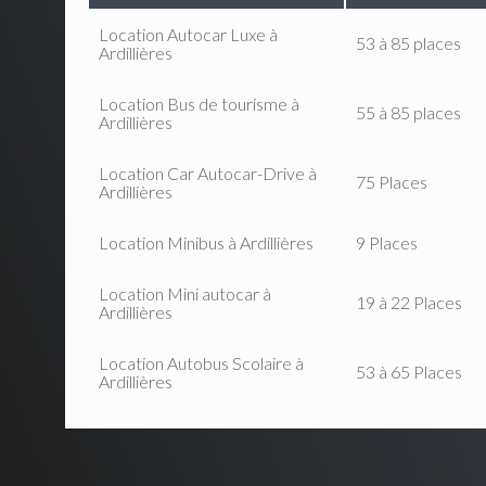
Location Autocar Luxe à
53 à 85 places
Ardillières
Location Bus de tourisme à
55 à 85 places
Ardillières
Location Car Autocar-Drive à
75 Places
Ardillières
Location Minibus à Ardillières
9 Places
Location Mini autocar à
19 à 22 Places
Ardillières
Location Autobus Scolaire à
53 à 65 Places
Ardillières