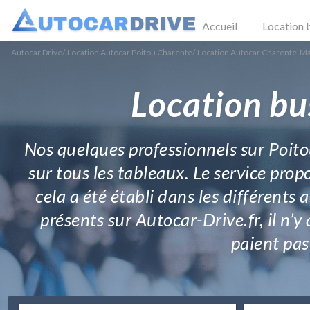
Accueil
Location 
Autocar Drive
/
Location Autocar Poitou Charente
/
Location Autocar Charente-M
Location bus
Nos quelques professionnels sur Poito
sur tous les tableaux. Le service propo
cela a été établi dans les différents 
présents sur Autocar-Drive.fr, il n’y
paient pas