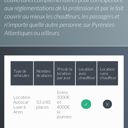
aux réglementations de la profession et par le fait
couvrir au mieux les chauffeurs, les passagers et
n'importe quelle autre personne sur Pyrénées-
Atlantiques ou ailleurs.
Prix de la
Location
Location
Type de
Nombre
location
avec
sans
véhicules
de places
par jour
chauffeur
chauffeur
Entre
Location
1000€
Autocar
53 à 85
et
✓
X
Luxe à
places
4000€
Aren
la
journée