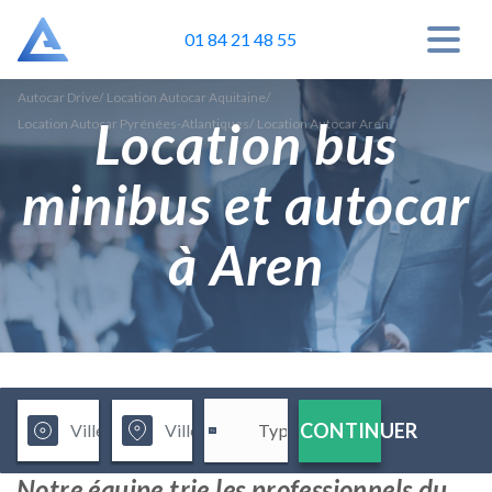
01 84 21 48 55
Autocar Drive
/
Location Autocar Aquitaine
/
Location bus
Location Autocar Pyrénées-Atlantiques
/
Location Autocar Aren
minibus et autocar
à Aren
CONTINUER
Notre équipe trie les professionnels du