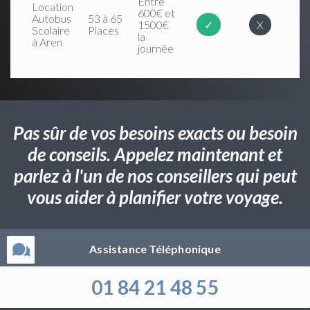
Entre
Location
600€ et
Autobus
53 à 65
1500€
✓
X
Scolaire
Places
la
à Aren
journée
Pas sûr de vos besoins exacts ou besoin
de conseils. Appelez maintenant et
parlez à l'un de nos conseillers qui peut
vous aider à planifier votre voyage.
Assistance Téléphonique
01 84 21 48 55