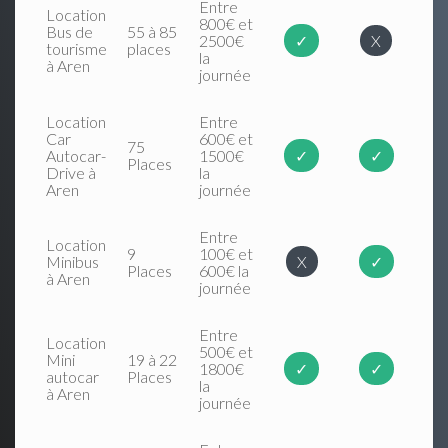
Entre
Location
800€ et
Bus de
55 à 85
2500€
✓
X
tourisme
places
la
à Aren
journée
Location
Entre
Car
600€ et
75
Autocar-
1500€
✓
✓
Places
Drive à
la
Aren
journée
Entre
Location
9
100€ et
Minibus
X
✓
Places
600€ la
à Aren
journée
Entre
Location
500€ et
Mini
19 à 22
1800€
✓
✓
autocar
Places
la
à Aren
journée