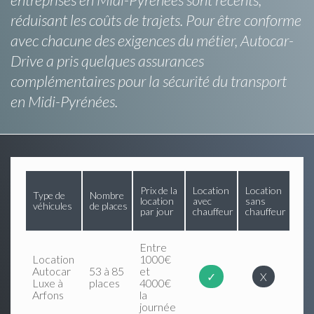
réduisant les coûts de trajets. Pour être conforme
avec chacune des exigences du métier, Autocar-
Drive a pris quelques assurances
complémentaires pour la sécurité du transport
en Midi-Pyrénées.
Prix de la
Location
Location
Type de
Nombre
location
avec
sans
véhicules
de places
par jour
chauffeur
chauffeur
Entre
Location
1000€
Autocar
53 à 85
et
✓
X
Luxe à
places
4000€
Arfons
la
journée