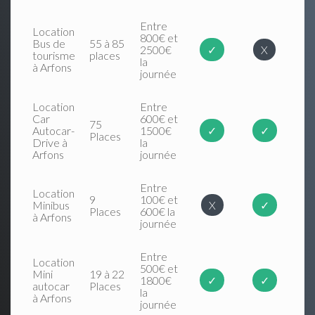
Entre
Location
800€ et
Bus de
55 à 85
2500€
✓
X
tourisme
places
la
à Arfons
journée
Location
Entre
Car
600€ et
75
Autocar-
1500€
✓
✓
Places
Drive à
la
Arfons
journée
Entre
Location
9
100€ et
Minibus
X
✓
Places
600€ la
à Arfons
journée
Entre
Location
500€ et
Mini
19 à 22
1800€
✓
✓
autocar
Places
la
à Arfons
journée