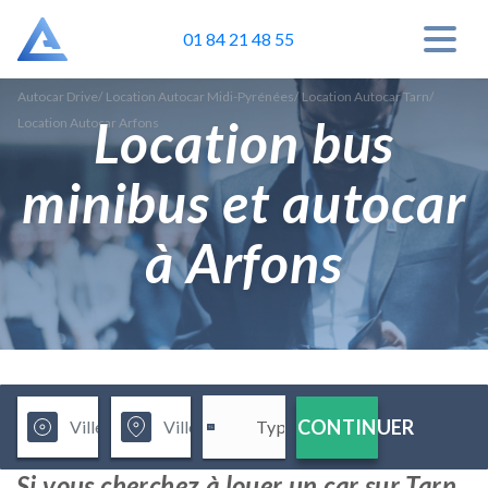
01 84 21 48 55
Autocar Drive
/
Location Autocar Midi-Pyrénées
/
Location Autocar Tarn
/
Location bus
Location Autocar Arfons
minibus et autocar
à Arfons
CONTINUER
Si vous cherchez à louer un car sur Tarn,