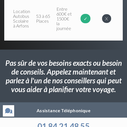
Entre
Location
600€ et
Autobus
53 à 65
1500€
✓
X
Scolaire
Places
la
à Arfons
journée
Pas sûr de vos besoins exacts ou besoin
de conseils. Appelez maintenant et
parlez à l'un de nos conseillers qui peut
vous aider à planifier votre voyage.
Assistance Téléphonique
01 84 21 48 55