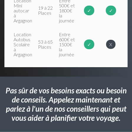
Location
Entre
Mini
500€ et
19 à 22
autocar
1800€
✓
✓
Places
à
la
Argagnon
journée
Location
Entre
Autobus
600€ et
53 à 65
Scolaire
1500€
✓
X
Places
à
la
Argagnon
journée
Pas sûr de vos besoins exacts ou besoin
de conseils. Appelez maintenant et
parlez à l'un de nos conseillers qui peut
vous aider à planifier votre voyage.