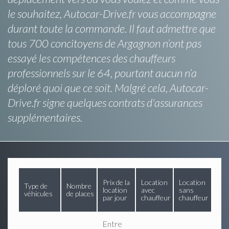
le souhaitez, Autocar-Drive.fr vous accompagne
durant toute la commande. Il faut admettre que
tous 700 concitoyens de Argagnon n’ont pas
essayé les compétences des chauffeurs
professionnels sur le 64, pourtant aucun n’a
déploré quoi que ce soit. Malgré cela, Autocar-
Drive.fr signe quelques contrats d'assurances
supplémentaires.
Prix de la
Location
Location
Type de
Nombre
location
avec
sans
véhicules
de places
par jour
chauffeur
chauffeur
Entre