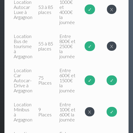
Location
1000€
Autocar
53 à 85
et
✓
X
Luxe à
places
4000€
Argagnon
la
journée
Location
Entre
Bus de
800€ et
55 à 85
tourisme
2500€
✓
X
places
à
la
Argagnon
journée
Location
Entre
Car
600€ et
75
Autocar-
1500€
✓
✓
Places
Drive à
la
Argagnon
journée
Location
Entre
Minibus
9
100€ et
X
✓
à
Places
600€ la
Argagnon
journée