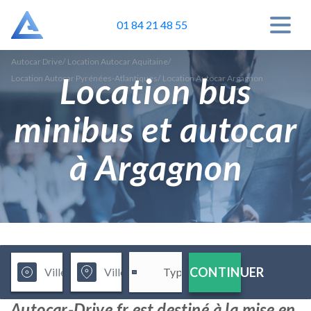
01 84 21 48 55
Autocar Drive
/
Location Autocar Aquitaine
/
Location bus
Location Autocar Pyrénées-Atlantiques
/
Location Autocar Argagnon
minibus et autocar
à Argagnon
CONTINUER
Autocar-Drive.fr est destiné à la mise en