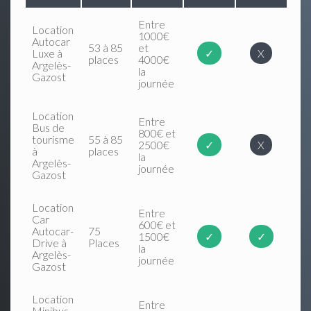
Entre
Location
1000€
Autocar
53 à 85
et
Luxe à
✓
X
places
4000€
Argelès-
la
Gazost
journée
Location
Entre
Bus de
800€ et
tourisme
55 à 85
2500€
✓
X
à
places
la
Argelès-
journée
Gazost
Location
Entre
Car
600€ et
Autocar-
75
1500€
✓
✓
Drive à
Places
la
Argelès-
journée
Gazost
Location
Entre
Minibus