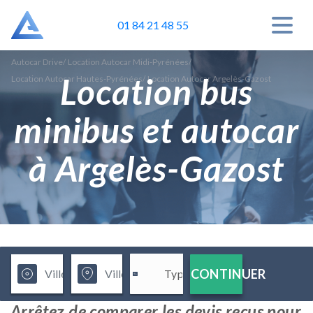
01 84 21 48 55
Autocar Drive
/
Location Autocar Midi-Pyrénées
/
Location bus
Location Autocar Hautes-Pyrénées
/
Location Autocar Argelès-Gazost
minibus et autocar
à Argelès-Gazost
CONTINUER
Arrêtez de comparer les devis reçus pour