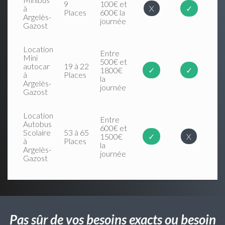
9
100€ et
à
X
✓
Places
600€ la
Argelès-
journée
Gazost
Location
Entre
Mini
500€ et
autocar
19 à 22
1800€
✓
✓
à
Places
la
Argelès-
journée
Gazost
Location
Entre
Autobus
600€ et
Scolaire
53 à 65
1500€
✓
X
à
Places
la
Argelès-
journée
Gazost
Pas sûr de vos besoins exacts ou besoin