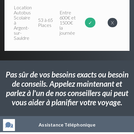
Location
Autobus
Entre
Scolaire
600€ et
53 à 65
à
1500€
✓
X
Places
Argent-
la
sur-
journée
Sauldre
Pas sûr de vos besoins exacts ou besoin
de conseils. Appelez maintenant et
parlez à l'un de nos conseillers qui peut
vous aider à planifier votre voyage.
Assistance Téléphonique