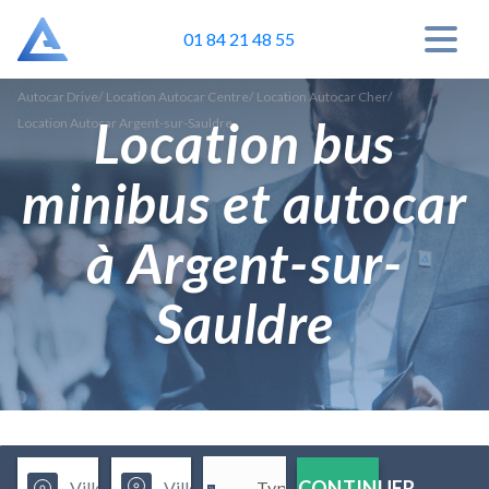
01 84 21 48 55
Autocar Drive
/
Location Autocar Centre
/
Location Autocar Cher
/
Location bus
Location Autocar Argent-sur-Sauldre
minibus et autocar
à Argent-sur-
Sauldre
CONTINUER