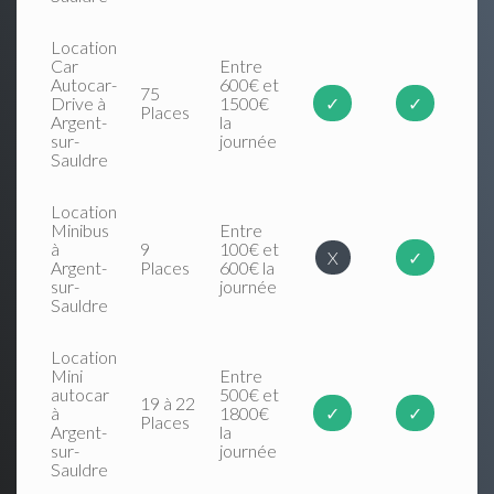
Location
Car
Entre
Autocar-
600€ et
75
Drive à
1500€
✓
✓
Places
Argent-
la
sur-
journée
Sauldre
Location
Minibus
Entre
à
9
100€ et
X
✓
Argent-
Places
600€ la
sur-
journée
Sauldre
Location
Mini
Entre
autocar
500€ et
19 à 22
à
1800€
✓
✓
Places
Argent-
la
sur-
journée
Sauldre