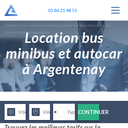
01 84 21 48 55
Autocar Drive
/
Location Autocar Bourgogne
/
Location Autocar Yonne
/
Location bus
Location Autocar Argentenay
minibus et autocar
à Argentenay
CONTINUER
Trouvez les meilleurs tarifs sur la