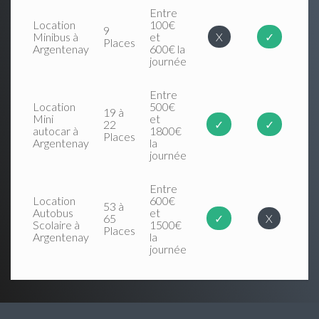
Entre
Location
100€
9
Minibus à
et
X
✓
Places
Argentenay
600€ la
journée
Entre
Location
500€
19 à
Mini
et
22
✓
✓
autocar à
1800€
Places
Argentenay
la
journée
Entre
Location
600€
53 à
Autobus
et
65
✓
X
Scolaire à
1500€
Places
Argentenay
la
journée