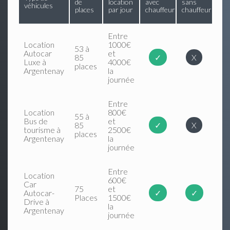
de
location
avec
sans
véhicules
places
par jour
chauffeur
chauffeur
Entre
Location
1000€
53 à
Autocar
et
85
✓
X
Luxe à
4000€
places
Argentenay
la
journée
Entre
Location
800€
55 à
Bus de
et
85
✓
X
tourisme à
2500€
places
Argentenay
la
journée
Entre
Location
600€
Car
75
et
Autocar-
✓
✓
Places
1500€
Drive à
la
Argentenay
journée