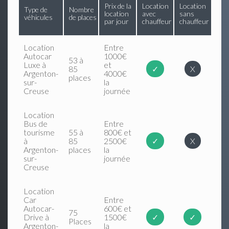
Prix de la
Location
Location
Type de
Nombre
location
avec
sans
véhicules
de places
par jour
chauffeur
chauffeur
Location
Entre
Autocar
1000€
53 à
Luxe à
et
85
✓
X
Argenton-
4000€
places
sur-
la
Creuse
journée
Location
Bus de
Entre
tourisme
55 à
800€ et
à
85
2500€
✓
X
Argenton-
places
la
sur-
journée
Creuse
Location
Car
Entre
Autocar-
600€ et
75
Drive à
1500€
✓
✓
Places
Argenton-
la