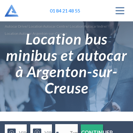
01 84 21 48 55
Autocar Drive
/
Location Autocar Centre
/
Location Autocar Indre
/
Location bus
Location Autocar Argenton-sur-Creuse
minibus et autocar
à Argenton-sur-
Creuse
CONTINUER