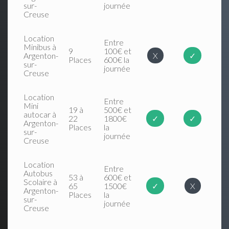
sur-
journée
Creuse
Location
Entre
Minibus à
9
100€ et
Argenton-
X
✓
Places
600€ la
sur-
journée
Creuse
Location
Entre
Mini
19 à
500€ et
autocar à
22
1800€
✓
✓
Argenton-
Places
la
sur-
journée
Creuse
Location
Entre
Autobus
53 à
600€ et
Scolaire à
65
1500€
✓
X
Argenton-
Places
la
sur-
journée
Creuse