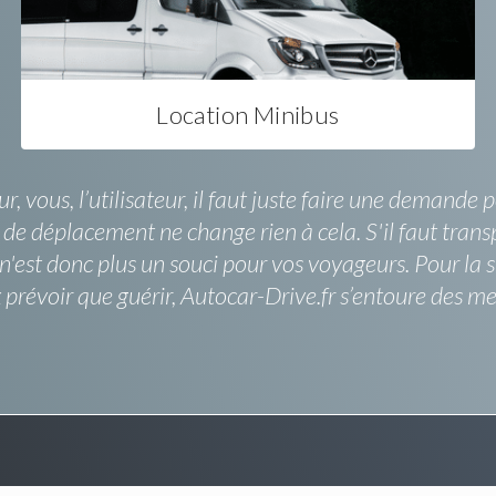
Location Minibus
, vous, l’utilisateur, il faut juste faire une demande
e de déplacement ne change rien à cela. S'il faut tran
n'est donc plus un souci pour vos voyageurs. Pour la s
ux prévoir que guérir, Autocar-Drive.fr s’entoure de