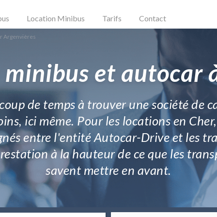
bus
Location Minibus
Tarifs
Contact
r Argenvières
 minibus et autocar 
ucoup de temps à trouver une société de ca
ins, ici même. Pour les locations en Cher,
ignés entre l'entité Autocar-Drive et les t
 prestation à la hauteur de ce que les tr
savent mettre en avant.