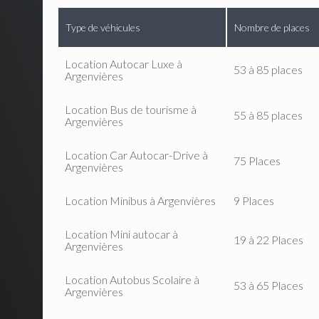
Type de véhicules
Nombre de places
Location Autocar Luxe à
53 à 85 places
Argenvières
Location Bus de tourisme à
55 à 85 places
Argenvières
Location Car Autocar-Drive à
75 Places
Argenvières
Location Minibus à Argenvières
9 Places
Location Mini autocar à
19 à 22 Places
Argenvières
Location Autobus Scolaire à
53 à 65 Places
Argenvières