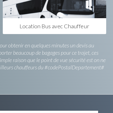
Location Bus avec Chauffeur
 pour obtenir en quelques minutes un devis au
sporter beaucoup de bagages pour ce trajet, ces
imple raison que le point de vue sécurité est on ne
s meilleurs chauffeurs du #codePostalDepartement#