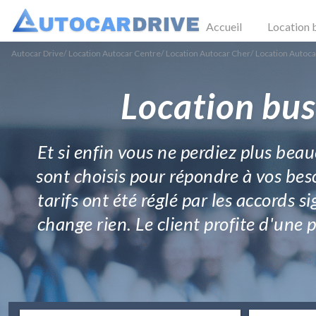
Accueil
Location 
Autocar Drive
/
Location Autocar Centre
/
Location Autocar Cher
/
Location Autoca
Location bus
Et si enfin vous ne perdiez plus bea
sont choisis pour répondre à vos beso
tarifs ont été réglé par les accords s
change rien. Le client profite d'une