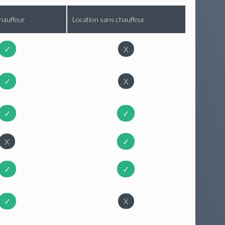
hauffeur
Location sans chauffeur
✓
X
✓
X
✓
✓
X
✓
✓
✓
✓
X