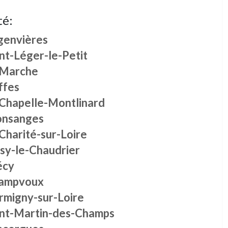
té:
genvières
nt-Léger-le-Petit
 Marche
ffes
 Chapelle-Montlinard
onsanges
Charité-sur-Loire
ssy-le-Chaudrier
écy
ampvoux
rmigny-sur-Loire
int-Martin-des-Champs