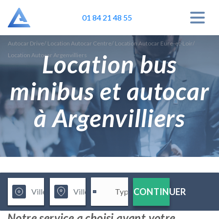
01 84 21 48 55
Autocar Drive
/
Location Autocar Centre
/
Location Autocar Eure-et-Loir
/
Location bus
Location Autocar Argenvilliers
minibus et autocar
à Argenvilliers
CONTINUER
Notre service a choisi avant votre