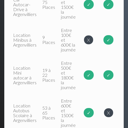
75
et
Autocar-
✓
✓
Places
1500€
Drive à
la
Argenvilliers
journée
Entre
Location
100€
9
Minibus à
et
X
✓
Places
Argenvilliers
600€ la
journée
Entre
Location
500€
19 à
Mini
et
22
✓
✓
autocar à
1800€
Places
Argenvilliers
la
journée
Entre
Location
600€
53 à
Autobus
et
65
✓
X
Scolaire à
1500€
Places
Argenvilliers
la
journée