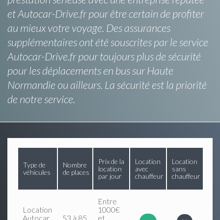
et Autocar-Drive.fr pour être certain de profiter
au mieux votre voyage. Des assurances
supplémentaires ont été souscrites par le service
Autocar-Drive.fr pour toujours plus de sécurité
pour les déplacements en bus sur Haute
Normandie ou ailleurs. La sécurité est la priorité
de notre service.
Prix de la
Location
Location
Type de
Nombre
location
avec
sans
véhicules
de places
par jour
chauffeur
chauffeur
Entre
Location
1000€
Autocar
53 à 85
et