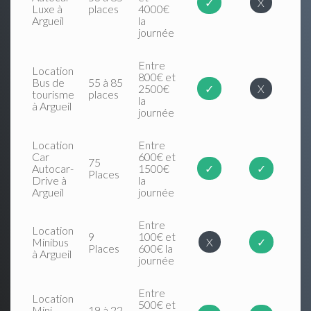
✓
X
Luxe à
places
4000€
Argueil
la
journée
Entre
Location
800€ et
Bus de
55 à 85
2500€
✓
X
tourisme
places
la
à Argueil
journée
Location
Entre
Car
600€ et
75
Autocar-
1500€
✓
✓
Places
Drive à
la
Argueil
journée
Entre
Location
9
100€ et
Minibus
X
✓
Places
600€ la
à Argueil
journée
Entre
Location
500€ et
Mini
19 à 22