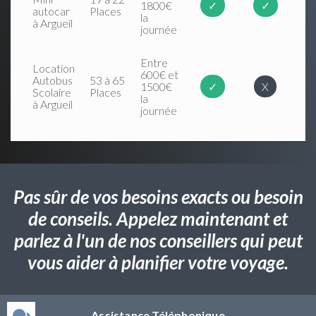
1800€
✓
✓
autocar
Places
la
à Argueil
journée
Entre
Location
600€ et
Autobus
53 à 65
1500€
✓
X
Scolaire
Places
la
à Argueil
journée
Pas sûr de vos besoins exacts ou besoin
de conseils. Appelez maintenant et
parlez à l'un de nos conseillers qui peut
vous aider à planifier votre voyage.
Assistance Téléphonique