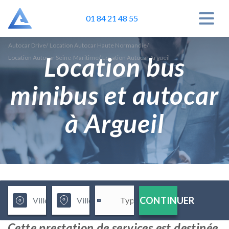
01 84 21 48 55
Autocar Drive
/
Location Autocar Haute Normandie
/
Location bus
Location Autocar Seine-Maritime
/
Location Autocar Argueil
minibus et autocar
à Argueil
CONTINUER
Cette prestation de services est destinée